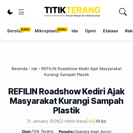
Lewati ke konten
Ubah tema
Sorotan
Mikroplastik
Ide
Opini
Etalase
Rek
Beranda
›
Ide
›
REFILIN Roadshow Kediri Ajak Masyarakat
Kurangi Sampah Plastik
REFILIN Roadshow Kediri Ajak
Masyarakat Kurangi Sampah
Plastik
21 January 2026
|
2 menit baca
|
Ide
|
50
Titik Terang
Oleh:
Penulis:
Chandra Iman Asrori