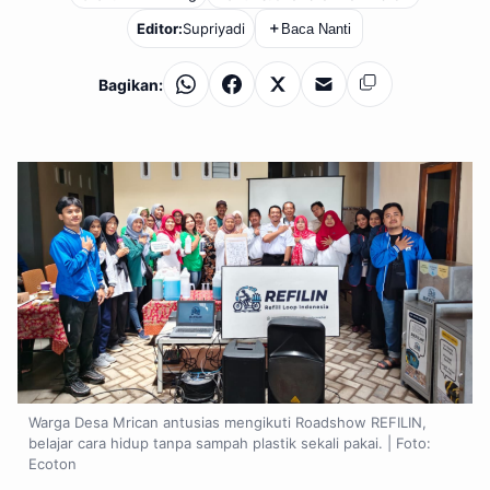
Editor:
Supriyadi
＋
Baca Nanti
Bagikan:
WhatsApp
Facebook
X
Email
Salin
Warga Desa Mrican antusias mengikuti Roadshow REFILIN,
belajar cara hidup tanpa sampah plastik sekali pakai. | Foto:
Ecoton