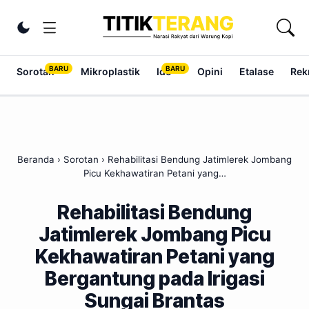
Lewati ke konten
Ubah tema
Sorotan
Mikroplastik
Ide
Opini
Etalase
Rek
Beranda
›
Sorotan
›
Rehabilitasi Bendung Jatimlerek Jombang
Picu Kekhawatiran Petani yang…
Rehabilitasi Bendung
Jatimlerek Jombang Picu
Kekhawatiran Petani yang
Bergantung pada Irigasi
Sungai Brantas