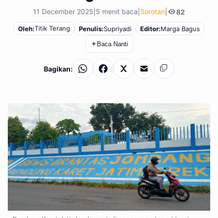
11 December 2025
|
5 menit baca
|
Sorotan
|
82
Titik Terang
Oleh:
Penulis:
Supriyadi
Editor:
Marga Bagus
＋
Baca Nanti
Bagikan:
WhatsApp
Facebook
X
Email
Salin