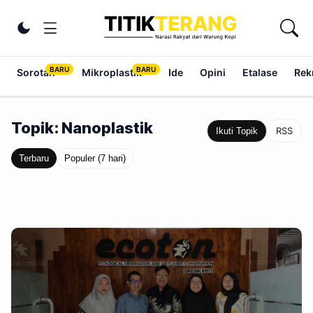
Lewati ke konten
Ubah tema
Sorotan
Mikroplastik
Ide
Opini
Etalase
Rek
Topik: Nanoplastik
RSS
Ikuti Topik
Terbaru
Populer (7 hari)