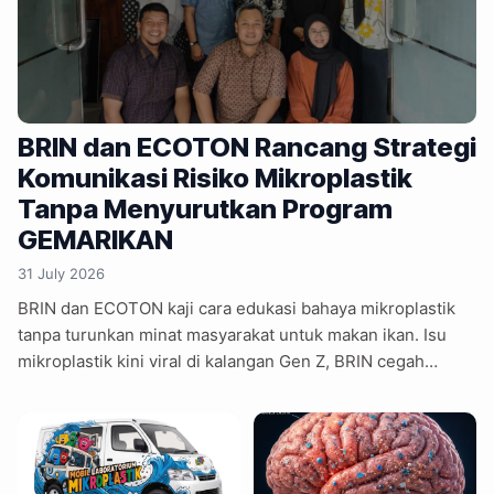
BRIN dan ECOTON Rancang Strategi
Komunikasi Risiko Mikroplastik
Tanpa Menyurutkan Program
GEMARIKAN
31 July 2026
BRIN dan ECOTON kaji cara edukasi bahaya mikroplastik
tanpa turunkan minat masyarakat untuk makan ikan. Isu
mikroplastik kini viral di kalangan Gen Z, BRIN cegah
kepanikan yang hambat kampanye GEMARIKAN. Ancaman
mikroplastik kini kian nyata dan belum ada regulasi, namun
edukasi publik harus hindari kepanikan. Strategi
komunikasi baru BRIN hadirkan fakta sains mikroplastik
secara transparan tanpa mengorbankan gizi konsumsi