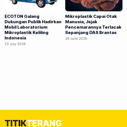
ikan. ECOTON tegas menyatakan paparan mikroplastik
berasal dari udara hingga makanan, publik butuh edukasi
ECOTON Galang
Mikroplastik Capai Otak
paling tepat. MENINGKATNYA kesadaran publik mengenai
Dukungan Publik Hadirkan
Manusia, Jejak
Mobil Laboratorium
Pencemarannya Terlacak
bahaya mikroplastik, khususnya di kalangan generasi
Mikroplastik Keliling
Sepanjang DAS Brantas
muda melalui media sosial, berpotensi memicu
Indonesia
29 June 2026
kekhawatiran berlebihan terhadap keamanan pangan laut.
23 July 2026
Merespons kondisi tersebut,…