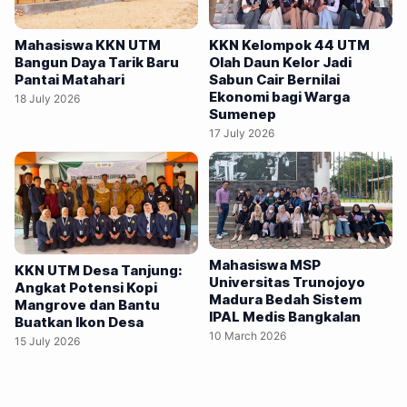
berhitung secara bergantian. Media pembelajaran itu
diserahkan kepada sekolah agar tetap dimanfaatkan guru
KKN Kelompok 44 UTM
Mahasiswa KKN UTM
setelah program KKN berakhir. Mahasiswa berharap
Olah Daun Kelor Jadi
Bangun Daya Tarik Baru
Sabun Cair Bernilai
Pantai Matahari
inovasi sederhana tersebut mampu mendukung
Ekonomi bagi Warga
18 July 2026
pembelajaran yang lebih interaktif, menyenangkan, dan
Sumenep
berkelanjutan. Penulis: Fathur Rozi — Mahasiswa Program
17 July 2026
Studi Ilmu Komunikasi, Semester 6, Universitas Trunojoyo
Madura (UTM). MAHASISWA Kuliah Kerja Nyata…
Mahasiswa MSP
KKN UTM Desa Tanjung:
Universitas Trunojoyo
Angkat Potensi Kopi
Madura Bedah Sistem
Mangrove dan Bantu
IPAL Medis Bangkalan
Buatkan Ikon Desa
10 March 2026
15 July 2026