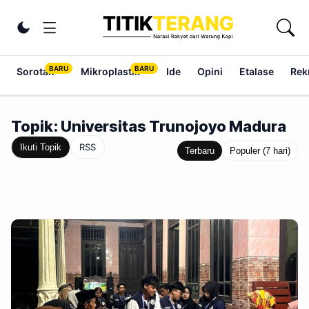
Lewati ke konten
Ubah tema
Sorotan
Mikroplastik
Ide
Opini
Etalase
Rek
Topik: Universitas Trunojoyo Madura
RSS
Ikuti Topik
Terbaru
Populer (7 hari)