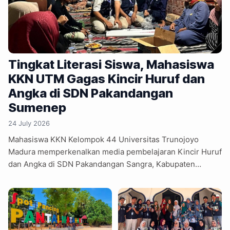
Tingkat Literasi Siswa, Mahasiswa
KKN UTM Gagas Kincir Huruf dan
Angka di SDN Pakandangan
Sumenep
24 July 2026
Mahasiswa KKN Kelompok 44 Universitas Trunojoyo
Madura memperkenalkan media pembelajaran Kincir Huruf
dan Angka di SDN Pakandangan Sangra, Kabupaten
Sumenep. Inovasi tersebut menggabungkan pembelajaran
literasi dan numerasi dalam satu media berbasis
permainan (gamification) untuk meningkatkan minat
belajar siswa. Selama kegiatan berlangsung, siswa aktif
menyusun kata, memutar kincir, dan menyelesaikan soal