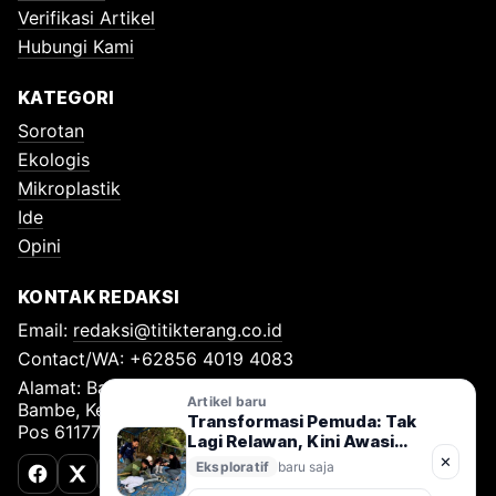
Verifikasi Artikel
Hubungi Kami
KATEGORI
Sorotan
Ekologis
Mikroplastik
Ide
Opini
KONTAK REDAKSI
Email:
redaksi@titikterang.co.id
Contact/WA: +62856 4019 4083
Alamat: Bambe Nomor 115, RT 009 RW 009, Desa
Artikel baru
Bambe, Kecamatan Driyorejo, Kabupaten Gresik, Kode
Transformasi Pemuda: Tak
Pos 61177
Lagi Relawan, Kini Awasi
Sungai
✕
Eksploratif
baru saja
Facebook
X (Twitter)
TikTok