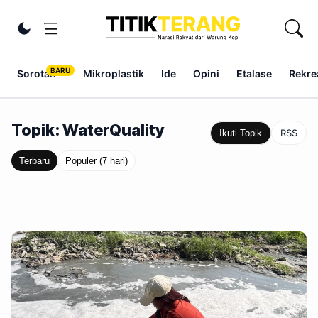
Lewati ke konten
Ubah tema
Sorotan
Mikroplastik
Ide
Opini
Etalase
Rekrea
Topik: WaterQuality
RSS
Ikuti Topik
Terbaru
Populer (7 hari)