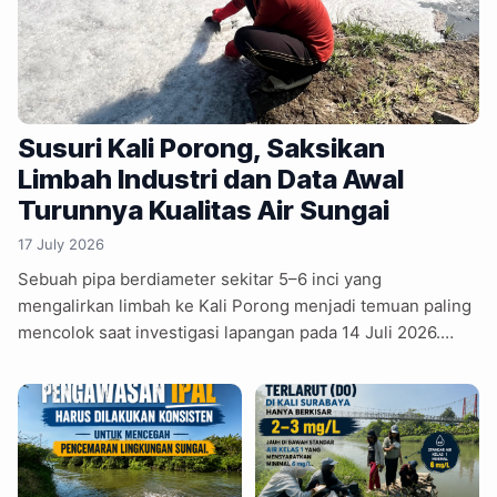
Susuri Kali Porong, Saksikan
Limbah Industri dan Data Awal
Turunnya Kualitas Air Sungai
17 July 2026
Sebuah pipa berdiameter sekitar 5–6 inci yang
mengalirkan limbah ke Kali Porong menjadi temuan paling
mencolok saat investigasi lapangan pada 14 Juli 2026.
Pengukuran lapangan menunjukkan nilai TDS mencapai
953 ppm dan DO di outlet sebesar 3,3 mg/L, sehingga
diperlukan analisis laboratorium lanjutan untuk
memastikan kondisi perairan. Kali Porong merupakan
salah satu cabang Sungai Brantas sepanjang sekitar 46
kilometer yang dimanfaatkan untuk irigasi, industri,