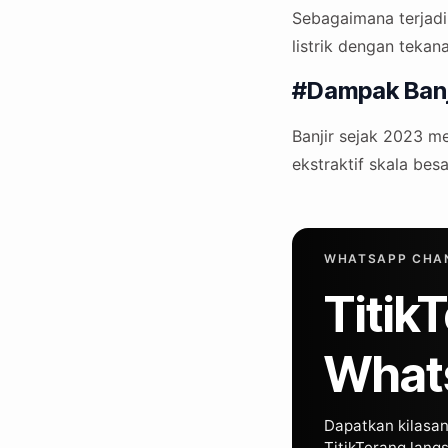
Sebagaimana terjadi,
listrik dengan tekan
#Dampak Banj
Banjir sejak 2023 me
ekstraktif skala besa
WHATSAPP CHAN
Titik
What
Dapatkan kilasan 
TitikTerang lan