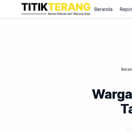
Lewati ke konten
Beranda
Repo
Bera
Warga
T