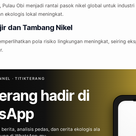
 Pulau Obi menjadi rantai pasok nikel global untuk industri
an ekologis lokal meningkat.
ir dan Tambang Nikel
mperlihatkan pola risiko lingkungan meningkat, seiring eksp
r.
NEL · TITIKTERANG
Terang hadir di
sApp
berita, analisis pedas, dan cerita ekologis ala
gsung di WhatsApp-mu.