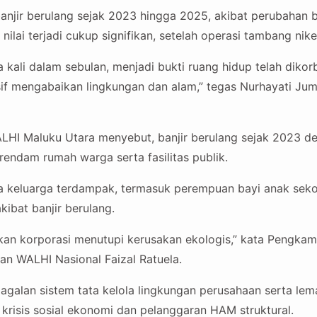
njir berulang sejak 2023 hingga 2025, akibat perubahan 
ilai terjadi cukup signifikan, setelah operasi tambang nikel
ga kali dalam sebulan, menjadi bukti ruang hidup telah diko
sif mengabaikan lingkungan dan alam,” tegas Nurhayati Jum
LHI Maluku Utara menyebut, banjir berulang sejak 2023 d
rendam rumah warga serta fasilitas publik.
a keluarga terdampak, termasuk perempuan bayi anak sek
kibat banjir berulang.
tkan korporasi menutupi kerusakan ekologis,” kata Pengk
an WALHI Nasional Faizal Ratuela.
agalan sistem tata kelola lingkungan perusahaan serta l
 krisis sosial ekonomi dan pelanggaran HAM struktural.