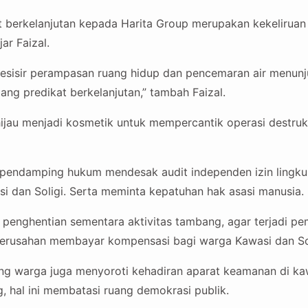
t berkelanjutan kepada Harita Group merupakan kekeliruan 
ar Faizal.
esisir perampasan ruang hidup dan pencemaran air menunj
ang predikat berkelanjutan,” tambah Faizal.
 hijau menjadi kosmetik untuk mempercantik operasi destrukti
si pendamping hukum mendesak audit independen izin ling
si dan Soligi. Serta meminta kepatuhan hak asasi manusia.
penghentian sementara aktivitas tambang, agar terjadi pe
perusahan membayar kompensasi bagi warga Kawasi dan Sol
ing warga juga menyoroti kehadiran aparat keamanan di kawa
 hal ini membatasi ruang demokrasi publik.