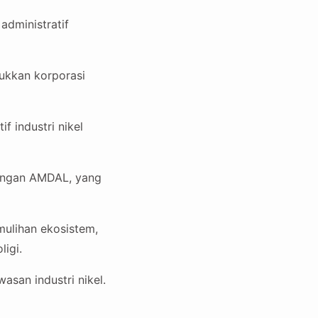
administratif
ukkan korporasi
f industri nikel
kungan AMDAL, yang
mulihan ekosistem,
igi.
san industri nikel.