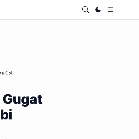
Ubah tema
ta Obi
 Gugat
bi