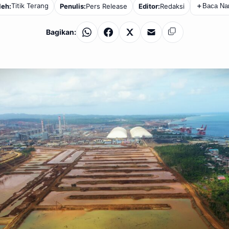
Titik Terang
leh:
Penulis:
Pers Release
Editor:
Redaksi
＋
Baca Nan
Bagikan:
WhatsApp
Facebook
X
Email
Salin