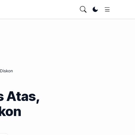
Ubah tema
 Diskon
s Atas,
kon