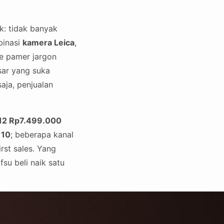
k: tidak banyak
binasi
kamera Leica
,
ne pamer jargon
asar yang suka
saja, penjualan
12 Rp7.499.000
 10
; beberapa kanal
rst sales. Yang
fsu beli naik satu