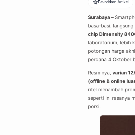
Favoritkan Artikel
Surabaya –
Smartpho
basa-basi, langsung 
chip Dimensity 840
laboratorium, lebih 
potongan harga akhir
perdana 4 Oktober bi
Resminya,
varian 12
(offline & online lua
ritel menambah pro
seperti ini rasanya m
porsi.