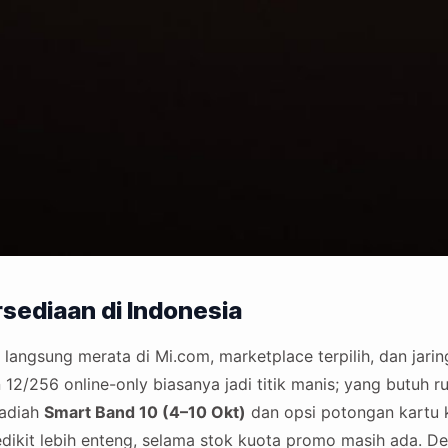
rsediaan di Indonesia
ngsung merata di Mi.com, marketplace terpilih, dan jaring
n 12/256 online-only biasanya jadi titik manis; yang butuh r
Hadiah
Smart Band 10 (4–10 Okt)
dan opsi potongan kartu 
dikit lebih enteng, selama stok kuota promo masih ada. Det