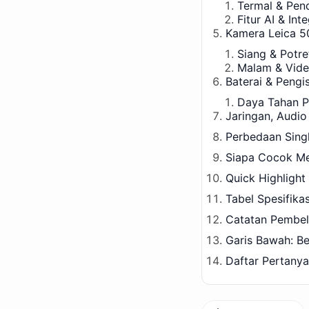
Termal & Pen
Fitur AI & Int
Kamera Leica 50
Siang & Potre
Malam & Vid
Baterai & Pengi
Daya Tahan P
Jaringan, Audio
Perbedaan Sing
Siapa Cocok Me
Quick Highlight
Tabel Spesifika
Catatan Pembel
Garis Bawah: B
Daftar Pertany