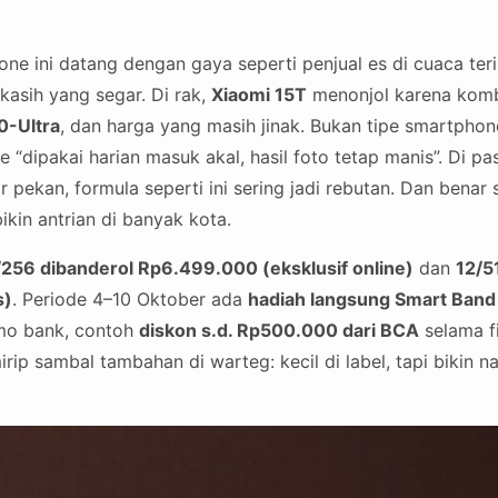
ne ini datang dengan gaya seperti penjual es di cuaca teri
kasih yang segar. Di rak,
Xiaomi 15T
menonjol karena kom
0-Ultra
, dan harga yang masih jinak. Bukan tipe smartpho
ke “dipakai harian masuk akal, hasil foto tetap manis”. Di p
 pekan, formula seperti ini sering jadi rebutan. Dan benar 
kin antrian di banyak kota.
/256 dibanderol Rp6.499.000 (eksklusif online)
dan
12/5
s)
. Periode 4–10 Oktober ada
hadiah langsung Smart Band
mo bank, contoh
diskon s.d. Rp500.000 dari BCA
selama fi
irip sambal tambahan di warteg: kecil di label, tapi bikin na