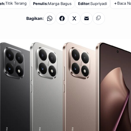
Titik Terang
eh:
Penulis:
Marga Bagus
Editor:
Supriyadi
＋
Baca Na
Bagikan:
WhatsApp
Facebook
X
Email
Salin