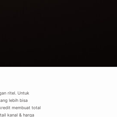
an ritel. Untuk
uang lebih bisa
kredit membuat total
ail kanal & harga