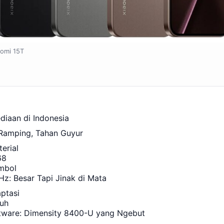
omi 15T
diaan di Indonesia
 Ramping, Tahan Guyur
erial
68
mbol
Hz: Besar Tapi Jinak di Mata
ptasi
uh
tware: Dimensity 8400-U yang Ngebut