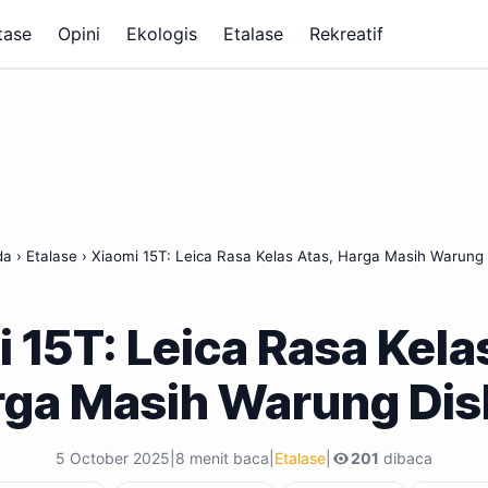
tase
Opini
Ekologis
Etalase
Rekreatif
da
›
Etalase
›
Xiaomi 15T: Leica Rasa Kelas Atas, Harga Masih Warung
 15T: Leica Rasa Kela
rga Masih Warung Dis
5 October 2025
|
8 menit baca
|
Etalase
|
201
dibaca