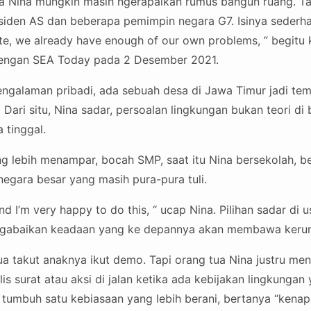
a Nina mungkin masih ngerapalkan rumus bangun ruang. Ta
esiden AS dan beberapa pemimpin negara G7. Isinya sederhan
te, we already have enough of our own problems, ” begitu k
engan SEA Today pada 2 Desember 2021.
i pengalaman pribadi, ada sebuah desa di Jawa Timur jadi 
 Dari situ, Nina sadar, persoalan lingkungan bukan teori di 
 tinggal.
ng lebih menampar, bocah SMP, saat itu Nina bersekolah, 
negara besar yang masih pura-pura tuli.
nd I’m very happy to do this, “ ucap Nina. Pilihan sadar di us
ngabaikan keadaan yang ke depannya akan membawa keru
a takut anaknya ikut demo. Tapi orang tua Nina justru me
s surat atau aksi di jalan ketika ada kebijakan lingkunga
, tumbuh satu kebiasaan yang lebih berani, bertanya “kenapa