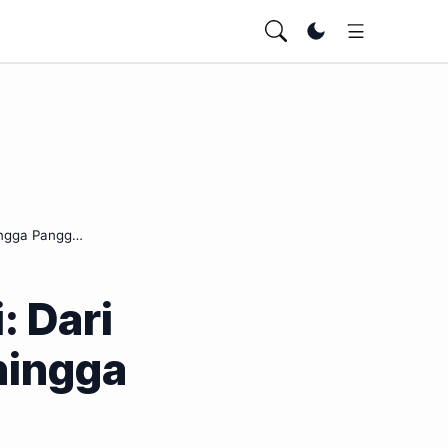
Ubah tema
hingga Pangg…
: Dari
hingga