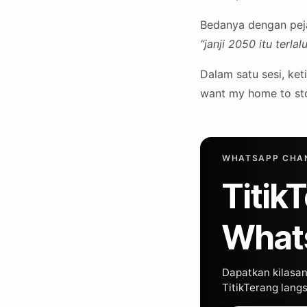
Bedanya dengan pejab
“janji 2050 itu terl
Dalam satu sesi, ket
want my home to stop
WHATSAPP CHAN
Titik
What
Dapatkan kilasan 
TitikTerang lan