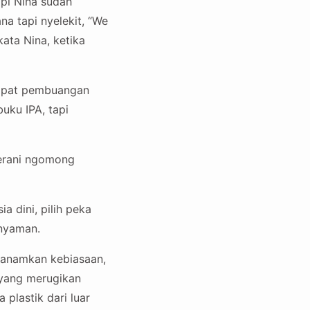
pi Nina sudah
a tapi nyelekit, “We
ata Nina, ketika
tempat pembuangan
buku IPA, tapi
berani ngomong
ia dini, pilih peka
nyaman.
nanamkan kebiasaan,
n yang merugikan
 plastik dari luar