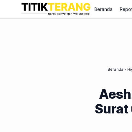
Lewati ke konten
Beranda
Repo
Beranda
›
Hi
Aeshn
Surat