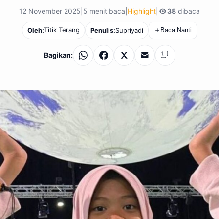
12 November 2025
|
5 menit baca
|
Highlight
|
38
dibaca
Titik Terang
Oleh:
Penulis:
Supriyadi
＋
Baca Nanti
Bagikan:
WhatsApp
Facebook
X
Email
Salin