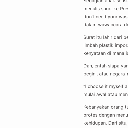
Sebagian anak seusi
menulis surat ke Pr
don’t need your was
dalam wawancara d
Surat itu lahir dar
limbah plastik impor.
kenyataan di mana ia
Dan, entah siapa ya
begini, atau negara-
“I choose it myself a
mulai awal atau me
Kebanyakan orang tu
protes dengan menuli
kehidupan. Dari situ