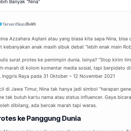
bih Banyak “Nina”
Bukti
Terverifikasi
ina Azzahara Aqilani atau yang biasa kita sapa Nina, bisa 
at kebanyakan anak masih sibuk debat “lebih enak main Rob
lis surat protes ke pemimpin dunia. Isinya? “Stop kirim l
ah-marah di kolom komentar media sosial, tapi berpidato
, Inggris Raya pada 31 Oktober – 12 November 2021
cil di Jawa Timur, Nina tak hanya jadi simbol “harapan gene
e tak butuh kartu nama atau status influencer. Gaya bicara
 boleh dibilang, ada bercak marah tapi waras.
Protes ke Panggung Dunia