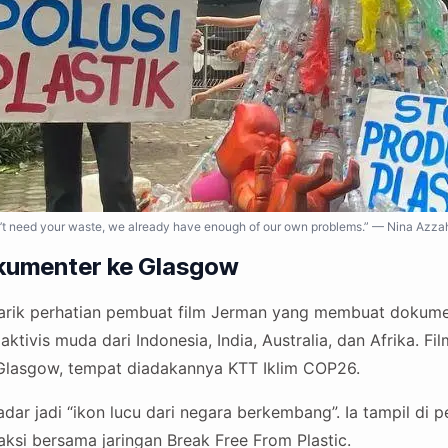
’t need your waste, we already have enough of our own problems.” — Nina Azzahr
okumenter ke Glasgow
narik perhatian pembuat film Jerman yang membuat dokumen
aktivis muda dari Indonesia, India, Australia, dan Afrika. 
Glasgow, tempat diadakannya KTT Iklim COP26.
adar jadi “ikon lucu dari negara berkembang”. Ia tampil di p
t aksi bersama jaringan Break Free From Plastic.