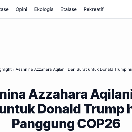
tase
Opini
Ekologis
Etalase
Rekreatif
ghlight
›
Aeshnina Azzahara Aqilani: Dari Surat untuk Donald Trump 
ina Azzahara Aqilani
 untuk Donald Trump 
Panggung COP26