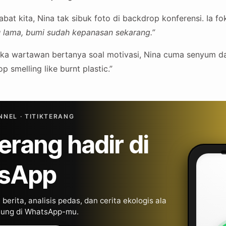
at kita, Nina tak sibuk foto di backdrop konferensi. Ia f
alu lama, bumi sudah kepanasan sekarang.”
ika wartawan bertanya soal motivasi, Nina cuma senyum dan 
 smelling like burnt plastic.”
NEL · TITIKTERANG
Terang hadir di
sApp
berita, analisis pedas, dan cerita ekologis ala
gsung di WhatsApp-mu.