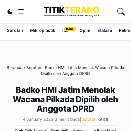
Lewati ke konten
Ubah tema
Sorotan
Mikroplastik
Ide
Opini
Etalase
Rekrea
Beranda
›
Sorotan
›
Badko HMI Jatim Menolak Wacana Pilkada
Dipilih oleh Anggota DPRD
Badko HMI Jatim Menolak
Wacana Pilkada Dipilih oleh
Anggota DPRD
4 January 2026
|
3 menit baca
|
Sorotan
|
46
Titik Terang
Oleh:
Penulis:
Fio Atmadja
＋
Baca Nanti