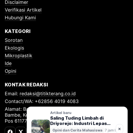
Disclaimer
Verifikasi Artikel
Hubungi Kami
KATEGORI
Sorotan
Ekologis
Mikroplastik
Ide
Opini
KONTAK REDAKSI
Email:
redaksi@titikterang.co.id
Contact/WA: +62856 4019 4083
Alamat: Bambe Nomor 115, RT 009 RW 009, Desa
Artikel baru
Bambe, Kecamatan Driyorejo, Kabupaten Gresik, Kode
Saling Tuding Limbah di
Pos 61177
Driyorejo: Industri Lepas
Tangan, Kali Surabaya
✕
Opini dan Cerita Mahasiswa
7 jam lalu