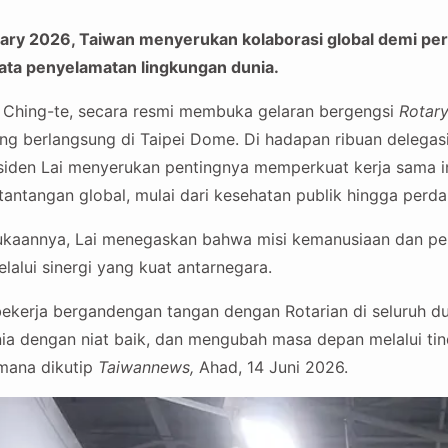
ary 2026, Taiwan menyerukan kolaborasi global demi pe
nyata penyelamatan lingkungan dunia.
i Ching-te, secara resmi membuka gelaran bergengsi
Rotary
g berlangsung di Taipei Dome. Di hadapan ribuan delegasi
esiden Lai menyerukan pentingnya memperkuat kerja sama i
antangan global, mulai dari kesehatan publik hingga perda
kaannya, Lai menegaskan bahwa misi kemanusiaan dan pe
alui sinergi yang kuat antarnegara.
bekerja bergandengan tangan dengan Rotarian di seluruh du
 dengan niat baik, dan mengubah masa depan melalui tind
imana dikutip
Taiwannews,
Ahad, 14 Juni 2026.