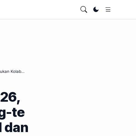
Ubah tema
rukan Kolab…
026,
g-te
l dan