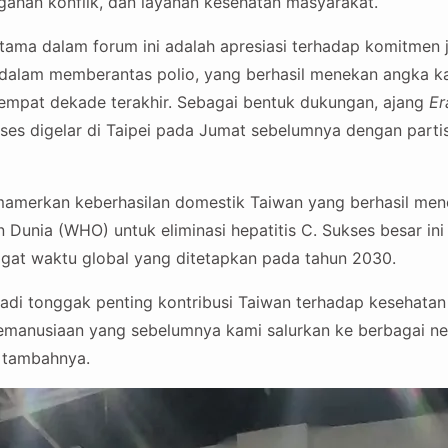
ahan konflik, dan layanan kesehatan masyarakat.
utama dalam forum ini adalah apresiasi terhadap komitmen
l dalam memberantas polio, yang berhasil menekan angka k
empat dekade terakhir. Sebagai bentuk dukungan, ajang
Er
ses digelar di Taipei pada Jumat sebelumnya dengan partisi
emamerkan keberhasilan domestik Taiwan yang berhasil men
 Dunia (WHO) untuk eliminasi hepatitis C. Sukses besar ini 
nggat waktu global yang ditetapkan pada tahun 2030.
adi tonggak penting kontribusi Taiwan terhadap kesehatan 
emanusiaan yang sebelumnya kami salurkan ke berbagai n
 tambahnya.