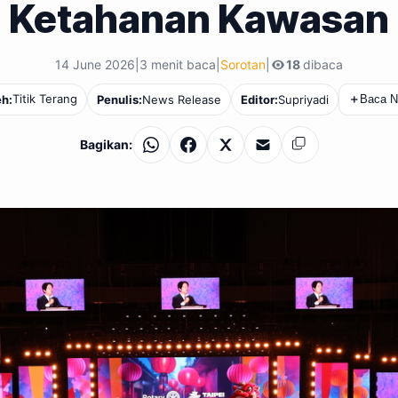
Ketahanan Kawasan
14 June 2026
|
3 menit baca
|
Sorotan
|
18
dibaca
Titik Terang
h:
Penulis:
News Release
Editor:
Supriyadi
＋
Baca N
Bagikan:
WhatsApp
Facebook
X
Email
Salin