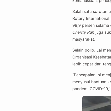
kemanusiaan, penceg
Salah satu sorotan 
Rotary Internationa
99,9 persen selama 
Charity Run
juga suk
masyarakat.
Selain polio, Lai m
Organisasi Kesehatan
lebih cepat dari te
“Pencapaian ini menj
menyusul bantuan k
pandemi COVID-19,”