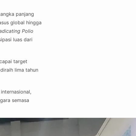
 jangka panjang
asus global hingga
adicating Polio
pasi luas dari
capai target
diraih lima tahun
internasional,
egara semasa