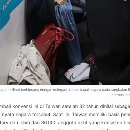
ilani (Nina) berbincang dengan delegasi dari berbagai negara pada rangkaian 
internasiona
bali konvensi ini di Taiwan setelah 32 tahun dinilai seba
i nyata negara tersebut. Saat ini, Taiwan memiliki basis p
tary dan lebih dari 36.000 anggota aktif yang konsisten be