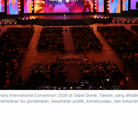
ry International Convention 2026 di Taipei Dome, Taiwan, yang dihadiri
membahas isu perdamaian, kesehatan publik, kemanusiaan, dan keberlan