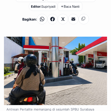
Editor:
Supriyadi
＋
Baca Nanti
Bagikan:
WhatsApp
Facebook
X
Email
Salin
Antrean Pertalite memanjang di sejumlah SPBU Surabaya