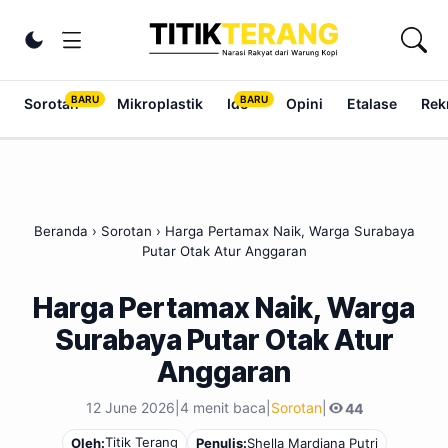
Lewati ke konten
Ubah tema
Sorotan
Mikroplastik
Ide
Opini
Etalase
Rek
Beranda
›
Sorotan
›
Harga Pertamax Naik, Warga Surabaya
Putar Otak Atur Anggaran
Harga Pertamax Naik, Warga
Surabaya Putar Otak Atur
Anggaran
12 June 2026
|
4 menit baca
|
Sorotan
|
44
Titik Terang
Oleh:
Penulis:
Shella Mardiana Putri