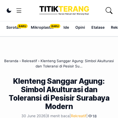
Lewati ke konten
Ubah tema
Sorotan
Mikroplastik
Ide
Opini
Etalase
Rek
Beranda
›
Rekreatif
›
Klenteng Sanggar Agung: Simbol Akulturasi
dan Toleransi di Pesisir Su…
Klenteng Sanggar Agung:
Simbol Akulturasi dan
Toleransi di Pesisir Surabaya
Modern
30 June 2026
|
8 menit baca
|
Rekreatif
|
18