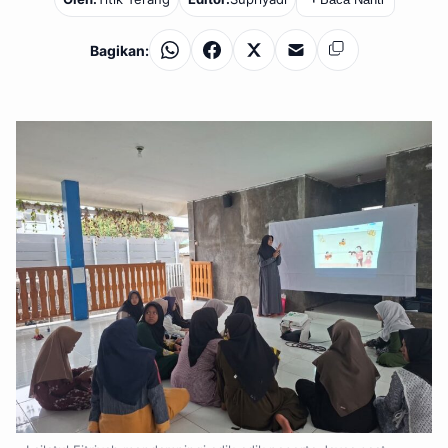
Bagikan:
WhatsApp
Facebook
X
Email
Salin