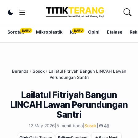
Lewati ke konten
Ubah tema
Sorotan
Mikroplastik
Ide
Opini
Etalase
Rek
Beranda
›
Sosok
›
Lailatul Fitriyah Bangun LINCAH Lawan
Perundungan Santri
Lailatul Fitriyah Bangun
LINCAH Lawan Perundungan
Santri
12 May 2026
|
5 menit baca
|
Sosok
|
49
Titik Terang
Oleh:
Editor:
Supriyadi
＋
Baca Nanti