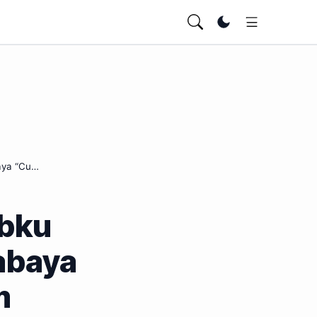
Ubah tema
baya “Cu…
ibku
rabaya
m