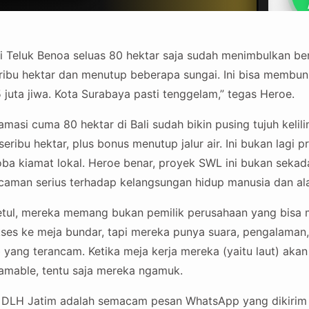
asi Teluk Benoa seluas 80 hektar saja sudah menimbulkan be
seribu hektar dan menutup beberapa sungai. Ini bisa membu
juta jiwa. Kota Surabaya pasti tenggelam,” tegas Heroe.
masi cuma 80 hektar di Bali sudah bikin pusing tujuh kelilin
seribu hektar, plus bonus menutup jalur air. Ini bukan lag
i coba kiamat lokal. Heroe benar, proyek SWL ini bukan se
 ancaman serius terhadap kelangsungan hidup manusia dan al
betul, mereka memang bukan pemilik perusahaan yang bisa
ses ke meja bundar, tapi mereka punya suara, pengalaman,
 yang terancam. Ketika meja kerja mereka (yaitu laut) akan
ramable, tentu saja mereka ngamuk.
 DLH Jatim adalah semacam pesan WhatsApp yang dikirim s