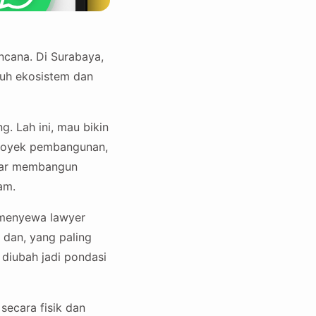
ncana. Di Surabaya,
nuh ekosistem dan
g. Lah ini, mau bikin
i proyek pembangunan,
kadar membangun
am.
 menyewa lawyer
 dan, yang paling
 diubah jadi pondasi
ecara fisik dan