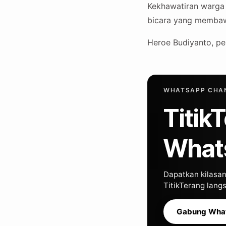
Kekhawatiran warga 
bicara yang membawa
Heroe Budiyanto, pe
WHATSAPP CHAN
Titik
What
Dapatkan kilasan 
TitikTerang lan
Gabung Wha