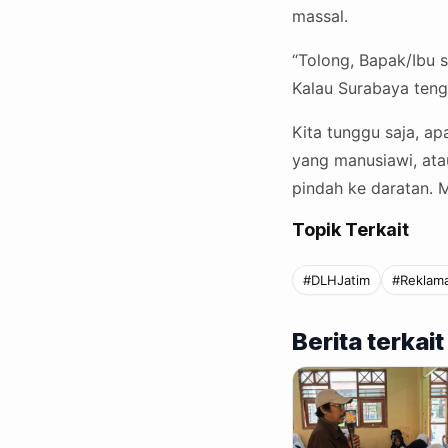
massal.
“Tolong, Bapak/Ibu s
Kalau Surabaya tengg
Kita tunggu saja, ap
yang manusiawi, ata
pindah ke daratan. M
Topik Terkait
#DLHJatim
#Reklama
Berita terkait