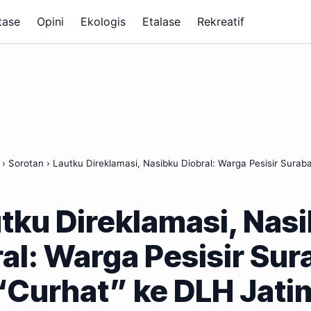
tase
Opini
Ekologis
Etalase
Rekreatif
›
Sorotan
›
Lautku Direklamasi, Nasibku Diobral: Warga Pesisir Sura
tku Direklamasi, Nas
al: Warga Pesisir Su
“Curhat” ke DLH Jati