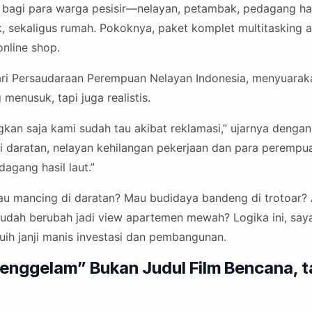
 bagi para warga pesisir—nelayan, petambak, pedagang has
k, sekaligus rumah. Pokoknya, paket komplet multitasking
online shop.
dari Persaudaraan Perempuan Nelayan Indonesia, menyuarakan
menusuk, tapi juga realistis.
n saja kami sudah tau akibat reklamasi,” ujarnya dengan
adi daratan, nelayan kehilangan pekerjaan dan para perempu
dagang hasil laut.”
au mancing di daratan? Mau budidaya bandeng di trotoar? 
sudah berubah jadi view apartemen mewah? Logika ini, saya
buih janji manis investasi dan pembangunan.
enggelam” Bukan Judul Film Bencana, t