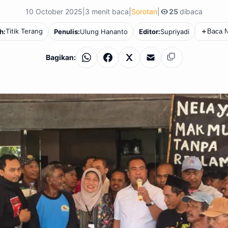
10 October 2025
|
3 menit baca
|
Sorotan
|
25
dibaca
Titik Terang
h:
Penulis:
Ulung Hananto
Editor:
Supriyadi
＋
Baca N
Bagikan:
WhatsApp
Facebook
X
Email
Salin