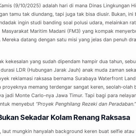
amis (9/10/2025) adalah hari di mana Dinas Lingkungan Hi
an tamu tak diundang, tapi juga tak bisa diusir. Bukan, i
dadak ingin studi banding soal polusi udara, melainkan ra
m Masyarakat Maritim Madani (FM3) yang kompak menyerbu
Mereka datang dengan satu misi yang jelas dan penuh dra
cak kekesalan yang sudah dipendam hampir dua tahun, seb
i durasi LDR (Hubungan Jarak Jauh) anak muda zaman seka
yek reklamasi raksasa bernama Surabaya Waterfront Land
a proyeknya memang terdengar sangat keren, seolah-olah 
ya jadi Monte Carlo-nya Jawa Timur. Tapi bagi para nelayan
untuk menyebut
“Proyek Penghilang Rezeki dan Peradaban.”
 Bukan Sekadar Kolam Renang Raksasa
, laut mungkin hanyalah background keren buat selfie atau 