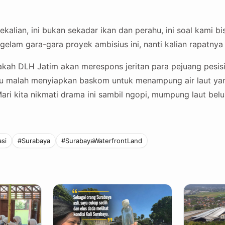
ekalian, ini bukan sekadar ikan dan perahu, ini soal kami b
elam gara-gara proyek ambisius ini, nanti kalian rapatnya
akah DLH Jatim akan merespons jeritan para pejuang pesisir
u malah menyiapkan baskom untuk menampung air laut yan
ari kita nikmati drama ini sambil ngopi, mumpung laut bel
si
#Surabaya
#SurabayaWaterfrontLand