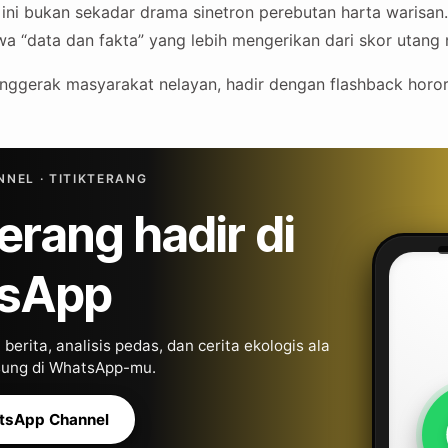
ini bukan sekadar drama sinetron perebutan harta warisan
 “data dan fakta” yang lebih mengerikan dari skor utang 
nggerak masyarakat nelayan, hadir dengan flashback horor 
NEL · TITIKTERANG
Terang hadir di
sApp
berita, analisis pedas, dan cerita ekologis ala
gsung di WhatsApp-mu.
tsApp Channel