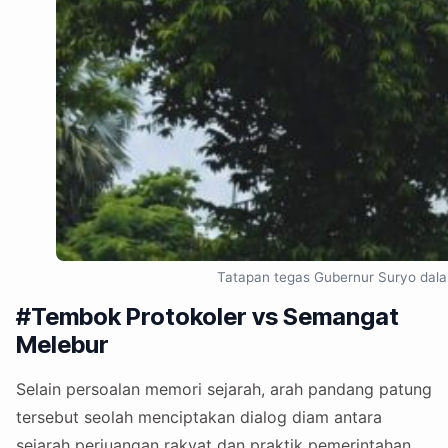
Tatapan tegas Gubernur Suryo dala
#Tembok Protokoler vs Semangat
Melebur
Selain persoalan memori sejarah, arah pandang patung
tersebut seolah menciptakan dialog diam antara
sejarah perjuangan rakyat dan praktik pemerintahan