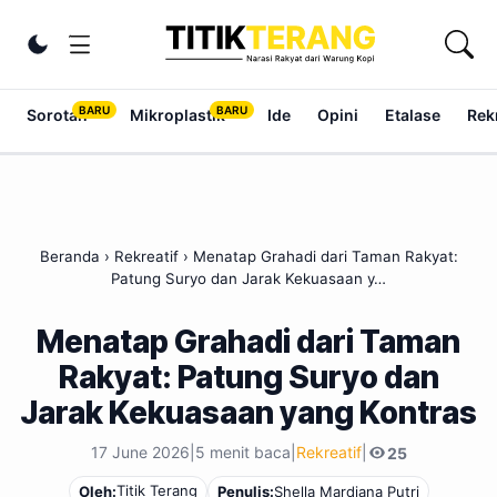
Lewati ke konten
Ubah tema
Sorotan
Mikroplastik
Ide
Opini
Etalase
Rek
Beranda
›
Rekreatif
›
Menatap Grahadi dari Taman Rakyat:
Patung Suryo dan Jarak Kekuasaan y…
Menatap Grahadi dari Taman
Rakyat: Patung Suryo dan
Jarak Kekuasaan yang Kontras
17 June 2026
|
5 menit baca
|
Rekreatif
|
25
Titik Terang
Oleh:
Penulis:
Shella Mardiana Putri