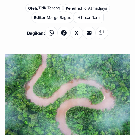
Titik Terang
Oleh:
Penulis:
Fio Atmadjaya
Editor:
Marga Bagus
＋
Baca Nanti
Bagikan:
WhatsApp
Facebook
X
Email
Salin