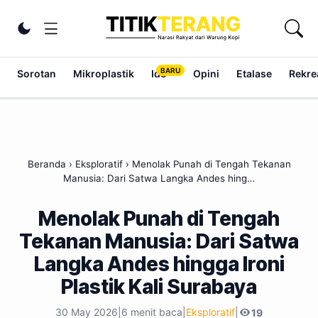
Lewati ke konten
Ubah tema
Sorotan
Mikroplastik
Ide
Opini
Etalase
Rekrea
Beranda
›
Eksploratif
›
Menolak Punah di Tengah Tekanan
Manusia: Dari Satwa Langka Andes hing…
Menolak Punah di Tengah
Tekanan Manusia: Dari Satwa
Langka Andes hingga Ironi
Plastik Kali Surabaya
30 May 2026
|
6 menit baca
|
Eksploratif
|
19