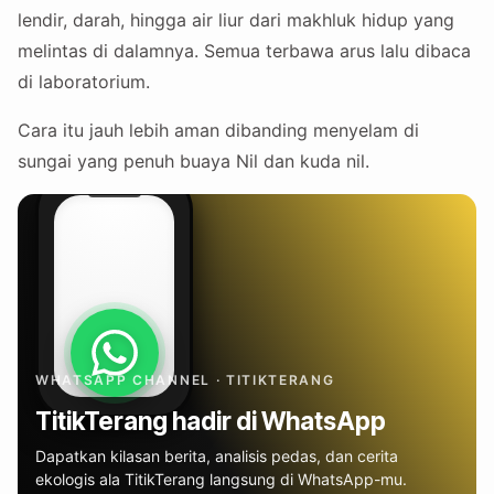
lendir, darah, hingga air liur dari makhluk hidup yang
melintas di dalamnya. Semua terbawa arus lalu dibaca
di laboratorium.
Cara itu jauh lebih aman dibanding menyelam di
sungai yang penuh buaya Nil dan kuda nil.
WHATSAPP CHANNEL · TITIKTERANG
TitikTerang hadir di WhatsApp
Dapatkan kilasan berita, analisis pedas, dan cerita
ekologis ala TitikTerang langsung di WhatsApp-mu.