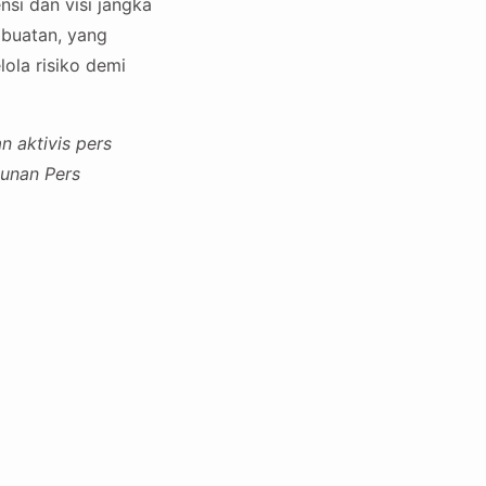
si dan visi jangka
 buatan, yang
ola risiko demi
 aktivis pers
punan Pers