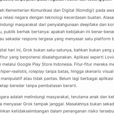
eh Kementerian Komunikasi dan Digital (Komdigi) pada awa
 relasi negara dengan teknologi kecerdasan buatan. Alasa
lindungi masyarakat dari penyalahgunaan
deepfake
dan kon
tu, publik berhak bertanya: apakah kebijakan ini benar-benar 
u sekadar respons tergesa yang menyasar satu platform 
tal hari ini, Grok bukan satu-satunya, bahkan bukan yang pa
tur yang berpotensi disalahgunakan. Aplikasi seperti Lovia
 melalui Google Play Store Indonesia. Fitur-fitur mereka 
r
hiper-realistis
,
roleplay
tanpa batas, hingga skenario visua
manipulatif atau tidak pantas. Belum lagi berbagai aplikas
tetap beredar tanpa pembatasan berarti.
egara adalah melindungi masyarakat, terutama anak dan k
ya menyasar Grok tampak janggal. Masalahnya bukan sekad
lainkan ketidakseimbangan dalam penanganan risiko tersebu