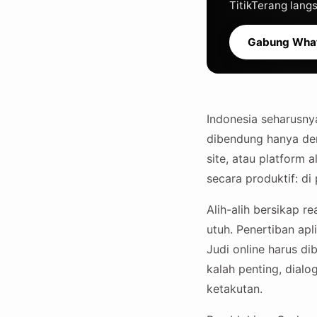
TitikTerang lan
Gabung Wha
Indonesia seharusnya
dibendung hanya den
site, atau platform 
secara produktif: di 
Alih-alih bersikap 
utuh. Penertiban apl
Judi online harus d
kalah penting, dialo
ketakutan.