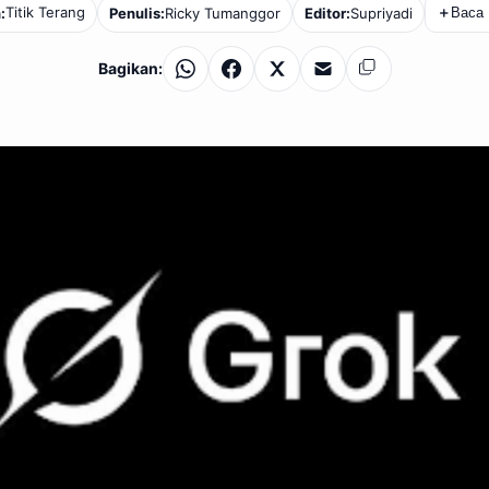
Titik Terang
:
Penulis:
Ricky Tumanggor
Editor:
Supriyadi
＋
Baca 
Bagikan:
WhatsApp
Facebook
X
Email
Salin