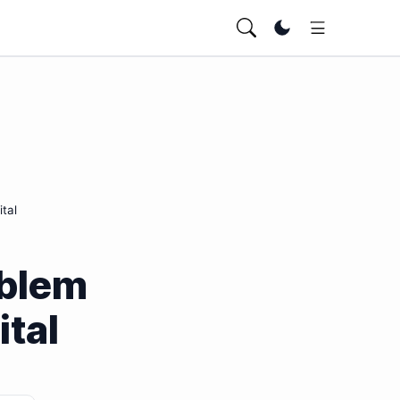
Ubah tema
tal
oblem
ital