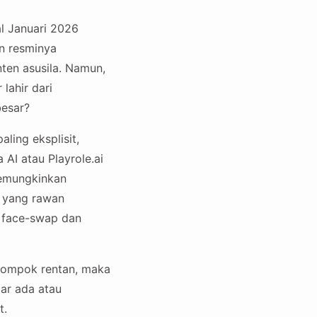
l Januari 2026
n resminya
ten asusila. Namun,
lahir dari
besar?
ling eksplisit,
 AI atau Playrole.ai
memungkinkan
l yang rawan
i face-swap dan
elompok rentan, maka
ar ada atau
t.