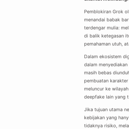
Pemblokiran Grok ol
menandai babak baru
terdengar mulia: me
di balik ketegasan i
pemahaman utuh, ata
Dalam ekosistem digi
dalam menyediakan fi
masih bebas diunduh
pembuatan karakte
meluncur ke wilayah 
deepfake lain yang 
Jika tujuan utama n
kebijakan yang han
tidaknya risiko, me