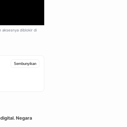
 aksesnya diblokir di
Sembunyikan
igital. Negara