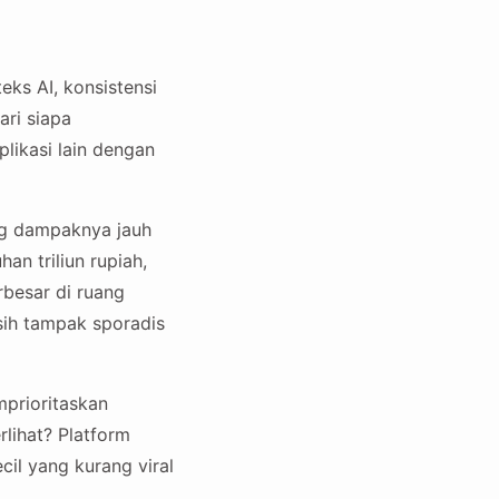
eks AI, konsistensi
ari siapa
likasi lain dengan
ang dampaknya jauh
an triliun rupiah,
besar di ruang
sih tampak sporadis
prioritaskan
rlihat? Platform
cil yang kurang viral