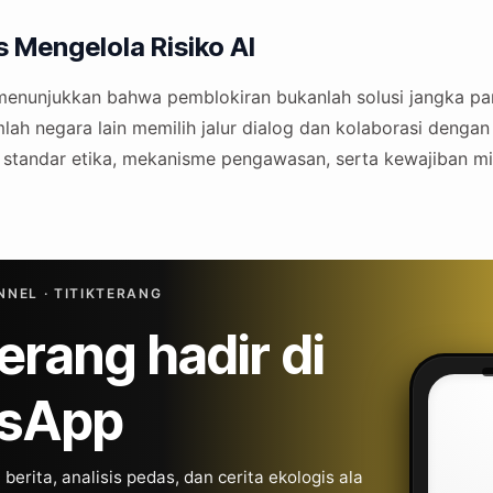
 Mengelola Risiko AI
enunjukkan bahwa pemblokiran bukanlah solusi jangka pan
mlah negara lain memilih jalur dialog dan kolaborasi deng
tandar etika, mekanisme pengawasan, serta kewajiban miti
NEL · TITIKTERANG
Terang hadir di
sApp
berita, analisis pedas, dan cerita ekologis ala