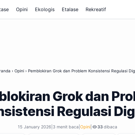
tase
Opini
Ekologis
Etalase
Rekreatif
randa
›
Opini
›
Pemblokiran Grok dan Problem Konsistensi Regulasi Digi
lokiran Grok dan Pr
sistensi Regulasi Dig
15 January 2026
|
3 menit baca
|
Opini
|
33
dibaca