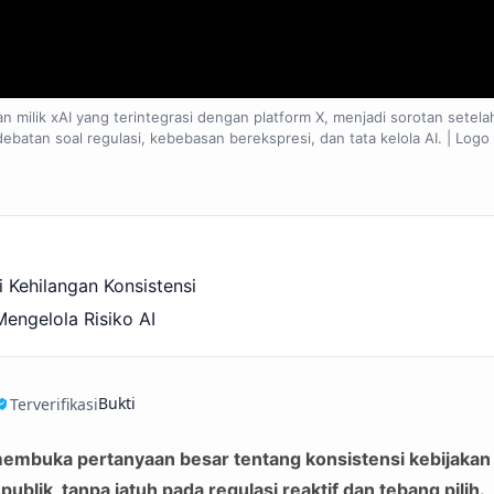
 milik xAI yang terintegrasi dengan platform X, menjadi sorotan setelah
batan soal regulasi, kebebasan berekspresi, dan tata kelola AI. | Logo
i Kehilangan Konsistensi
engelola Risiko AI
Bukti
Terverifikasi
embuka pertanyaan besar tentang konsistensi kebijakan d
publik, tanpa jatuh pada regulasi reaktif dan tebang pilih.