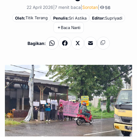
22 April 2026
|
7 menit baca
|
Sorotan
|
56
Titik Terang
Oleh:
Penulis:
Sri Astika
Editor:
Supriyadi
＋
Baca Nanti
Bagikan:
WhatsApp
Facebook
X
Email
Salin