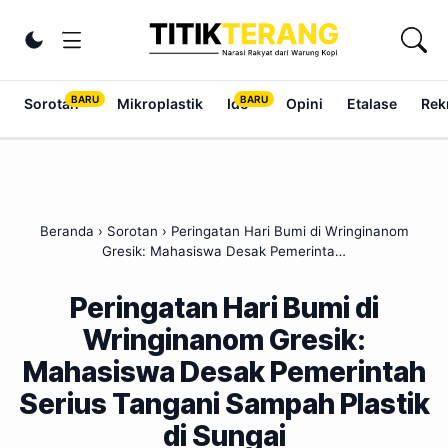
Lewati ke konten
Ubah tema
Sorotan
Mikroplastik
Ide
Opini
Etalase
Rek
Beranda
›
Sorotan
›
Peringatan Hari Bumi di Wringinanom
Gresik: Mahasiswa Desak Pemerinta…
Peringatan Hari Bumi di
Wringinanom Gresik:
Mahasiswa Desak Pemerintah
Serius Tangani Sampah Plastik
di Sungai