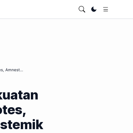
Ubah tema
tes, Amnest…
kuatan
otes,
istemik