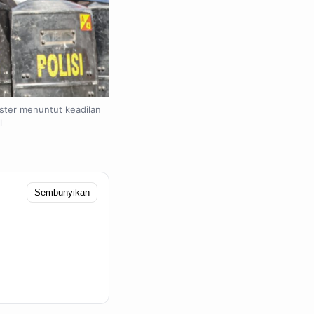
oster menuntut keadilan
l
Sembunyikan