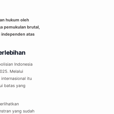
wan hukum oleh
ga pemukulan brutal,
 independen atas
erlebihan
olisian Indonesia
25. Melalui
nternasional itu
i batas yang
erlihatkan
nstran yang sudah