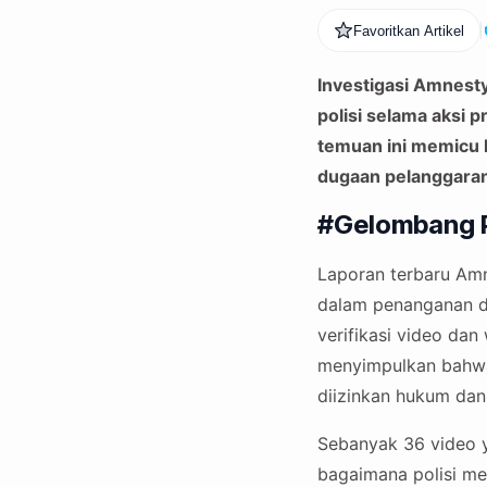
Favoritkan Artikel
Investigasi Amnest
polisi selama aksi 
temuan ini memicu 
dugaan pelanggara
#Gelombang Pr
Laporan terbaru Amn
dalam penanganan d
verifikasi video da
menyimpulkan bahwa
diizinkan hukum dan 
Sebanyak 36 video y
bagaimana polisi m