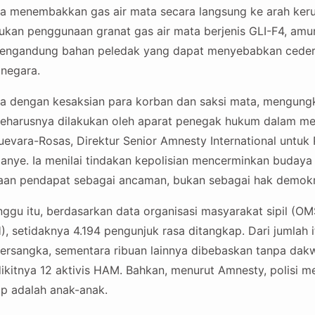
ga menembakkan gas air mata secara langsung ke arah ker
kan penggunaan granat gas air mata berjenis GLI-F4, amun
engandung bahan peledak yang dapat menyebabkan cedera 
 negara.
ma dengan kesaksian para korban dan saksi mata, mengung
 seharusnya dilakukan oleh aparat penegak hukum dalam m
uevara-Rosas, Direktur Senior Amnesty International untuk 
anye. Ia menilai tindakan kepolisian mencerminkan budaya i
n pendapat sebagai ancaman, bukan sebagai hak demokra
ggu itu, berdasarkan data organisasi masyarakat sipil (O
, setidaknya 4.194 pengunjuk rasa ditangkap. Dari jumlah 
tersangka, sementara ribuan lainnya dibebaskan tanpa dakw
ikitnya 12 aktivis HAM. Bahkan, menurut Amnesty, polisi 
p adalah anak-anak.