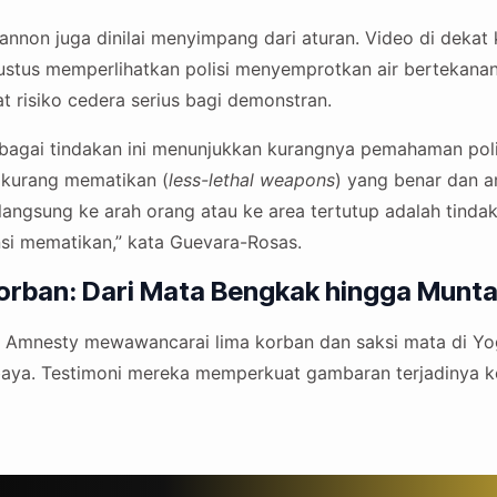
nnon juga dinilai menyimpang dari aturan. Video di deka
stus memperlihatkan polisi menyemprotkan air bertekanan t
t risiko cedera serius bagi demonstran.
bagai tindakan ini menunjukkan kurangnya pemahaman poli
 kurang mematikan (
less-lethal weapons
) yang benar dan 
 langsung ke arah orang atau ke area tertutup adalah tind
si mematikan,” kata Guevara-Rosas.
orban: Dari Mata Bengkak hingga Munt
eo, Amnesty mewawancarai lima korban dan saksi mata di Y
baya. Testimoni mereka memperkuat gambaran terjadinya 