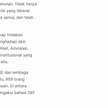
umunan. Tidak hanya
isi yang dikenal
serius, dan telah
kap tindakan
enghadapi aksi
Riset, Advokasi,
nstitusional yang
tis.
MS) dan lembaga
itu, 959 orang
aan. Di antara
mengakui bahwa 295