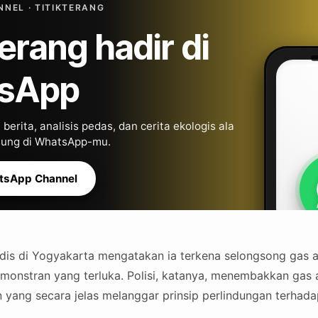
NEL · TITIKTERANG
Terang hadir di
sApp
berita, analisis pedas, dan cerita ekologis ala
gsung di WhatsApp-mu.
tsApp Channel
is di Yogyakarta mengatakan ia terkena selongsong gas a
onstran yang terluka. Polisi, katanya, menembakkan gas 
yang secara jelas melanggar prinsip perlindungan terhad
.