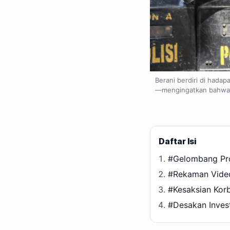
Berani berdiri di hada
—mengingatkan bahwa su
Daftar Isi
#Gelombang Prot
#Rekaman Video
#Kesaksian Kor
#Desakan Invest