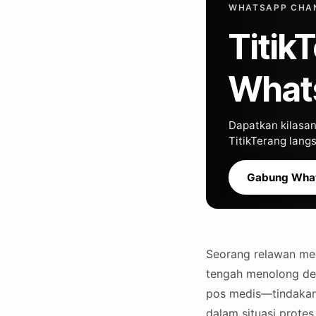
WHATSAPP CHAN
Titik
What
Dapatkan kilasan 
TitikTerang lan
Gabung Wha
Seorang relawan med
tengah menolong dem
pos medis—tindakan 
dalam situasi protes