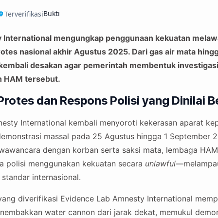
Bukti
Terverifikasi
y International mengungkap penggunaan kekuatan mela
protes nasional akhir Agustus 2025. Dari gas air mata hing
kembali desakan agar pemerintah membentuk investigasi
n HAM tersebut.
otes dan Respons Polisi yang Dinilai B
esty International kembali menyoroti kekerasan aparat kep
emonstrasi massal pada 25 Agustus hingga 1 September 20
n wawancara dengan korban serta saksi mata, lembaga HAM i
 polisi menggunakan kekuatan secara
unlawful
—melampau
standar internasional.
ang diverifikasi Evidence Lab Amnesty International memp
enembakkan water cannon dari jarak dekat, memukul demo