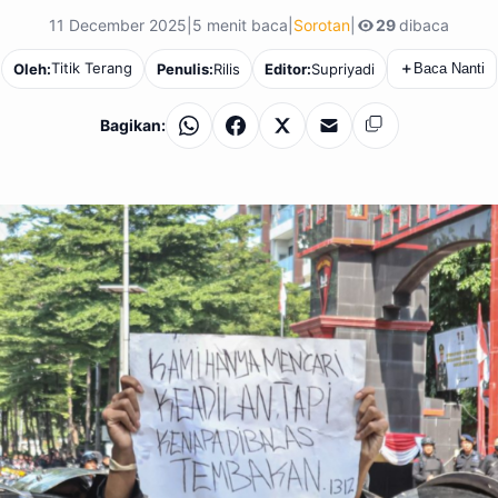
11 December 2025
|
5 menit baca
|
Sorotan
|
29
dibaca
Titik Terang
Oleh:
Penulis:
Rilis
Editor:
Supriyadi
＋
Baca Nanti
Bagikan:
WhatsApp
Facebook
X
Email
Salin