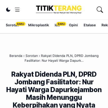
Lewati ke konten
Ubah tema
Sorotan
Mikroplastik
Ide
Opini
Etalase
Rek
Beranda
›
Sorotan
›
Rakyat Didenda PLN, DPRD Jombang
Fasilitator: Nur Hayati Warga Dapurk…
Rakyat Didenda PLN, DPRD
Jombang Fasilitator: Nur
Hayati Warga Dapurkejambon
Masih Menunggu
Keberpihakan yang Nyata