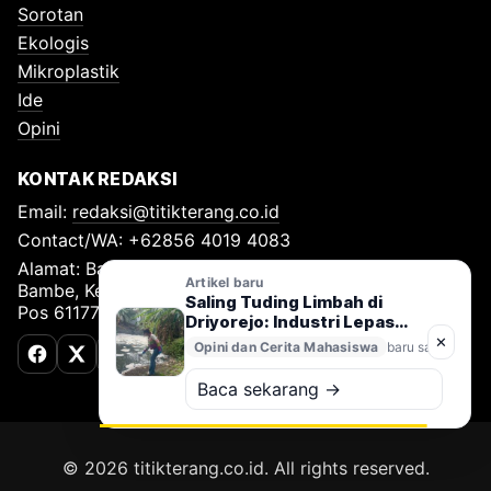
Sorotan
Ekologis
Mikroplastik
Ide
Opini
KONTAK REDAKSI
Email:
redaksi@titikterang.co.id
Contact/WA: +62856 4019 4083
Alamat: Bambe Nomor 115, RT 009 RW 009, Desa
Artikel baru
Bambe, Kecamatan Driyorejo, Kabupaten Gresik, Kode
Saling Tuding Limbah di
Pos 61177
Driyorejo: Industri Lepas
Tangan, Kali Surabaya
✕
Opini dan Cerita Mahasiswa
baru saja
Terancam
Facebook
X (Twitter)
TikTok
Baca sekarang →
© 2026 titikterang.co.id. All rights reserved.