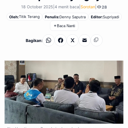
18 October 2025
|
4 menit baca
|
Sorotan
|
28
Titik Terang
Oleh:
Penulis:
Denny Saputra
Editor:
Supriyadi
＋
Baca Nanti
Bagikan:
WhatsApp
Facebook
X
Email
Salin