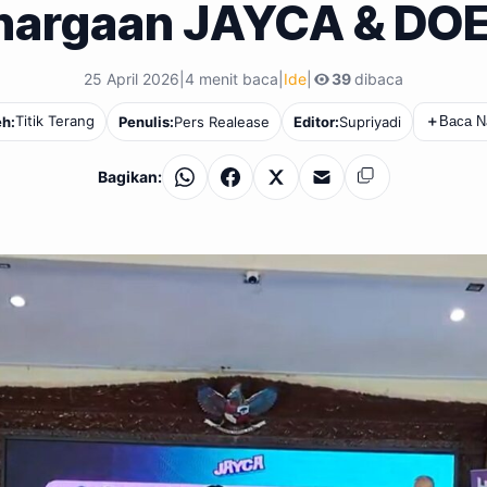
hargaan JAYCA & DOE
25 April 2026
|
4 menit baca
|
Ide
|
39
dibaca
Titik Terang
eh:
Penulis:
Pers Realease
Editor:
Supriyadi
＋
Baca N
Bagikan:
WhatsApp
Facebook
X
Email
Salin