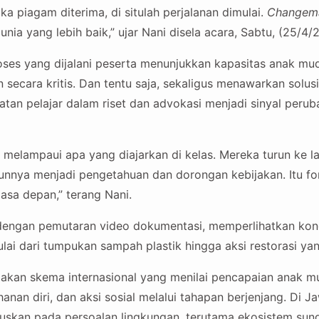
ika piagam diterima, di situlah perjalanan dimulai.
Changem
ia yang lebih baik,” ujar Nani disela acara, Sabtu, (25/4/
roses yang dijalani peserta menunjukkan kapasitas anak 
 secara kritis. Dan tentu saja, sekaligus menawarkan solusi
batan pelajar dalam riset dan advokasi menjadi sinyal peru
h melampaui apa yang diajarkan di kelas. Mereka turun ke
usunnya menjadi pengetahuan dan dorongan kebijakan. Itu fo
asa depan,” terang Nani.
dengan pemutaran video dokumentasi, memperlihatkan kond
lai dari tumpukan sampah plastik hingga aksi restorasi yan
kan skema internasional yang menilai pencapaian anak m
nan diri, dan aksi sosial melalui tahapan berjenjang. Di J
kuskan pada persoalan lingkungan, terutama ekosistem sung