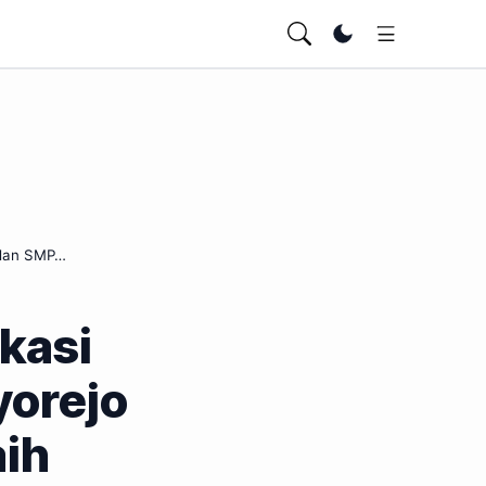
Ubah tema
o dan SMP…
kasi
yorejo
ih