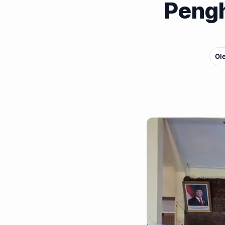
Peng
Ol