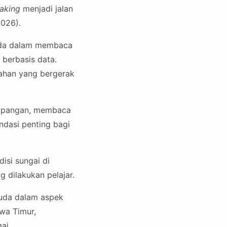
aking
menjadi jalan
2026).
muda dalam membaca
 berbasis data.
bahan yang bergerak
 lapangan, membaca
ndasi penting bagi
isi sungai di
g dilakukan pelajar.
uda dalam aspek
awa Timur,
ai.