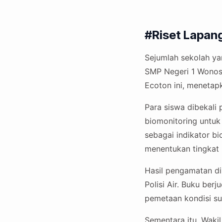
#Riset Lapan
Sejumlah sekolah yan
SMP Negeri 1 Wonos
Ecoton ini, menetapk
Para siswa dibekal
biomonitoring untuk 
sebagai indikator b
menentukan tingkat 
Hasil pengamatan d
Polisi Air. Buku berj
pemetaan kondisi sun
Sementara itu, Waki