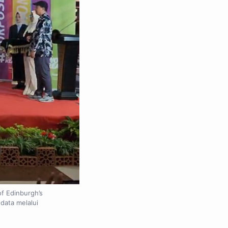
f Edinburgh’s
data melalui