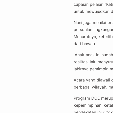
capaian pelajar. “Ket
untuk mewujudkan dun
Nani juga menilai p
persoalan lingkungan
Menurutnya, keterli
dari bawah.
“Anak-anak ini suda
realitas, lalu meny
lahirnya pemimpin m
Acara yang diawali 
berbagai wilayah, mu
Program DOE merupa
kepemimpinan, ketaha
pendekatan ini difo