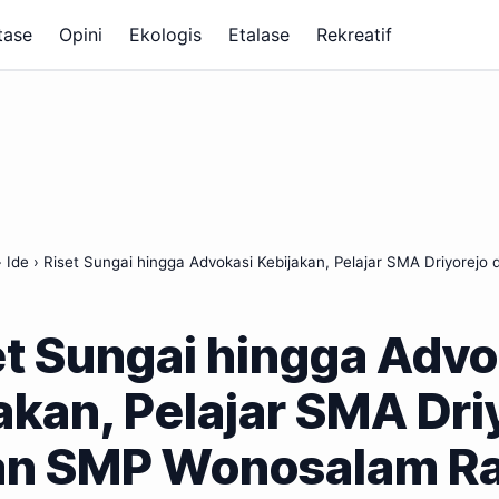
tase
Opini
Ekologis
Etalase
Rekreatif
›
Ide
›
Riset Sungai hingga Advokasi Kebijakan, Pelajar SMA Driyorej
et Sungai hingga Advo
akan, Pelajar SMA Dri
an SMP Wonosalam Ra