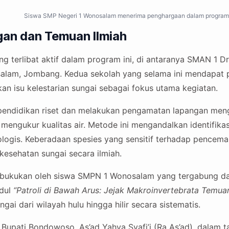
Siswa SMP Negeri 1 Wonosalam menerima penghargaan dalam program JA
gan dan Temuan Ilmiah
g terlibat aktif dalam program ini, di antaranya SMAN 1 Dr
alam, Jombang. Kedua sekolah yang selama ini mendapat 
an isu kelestarian sungai sebagai fokus utama kegiatan.
i pendidikan riset dan melakukan pengamatan lapangan m
mengukur kualitas air. Metode ini mengandalkan identifika
iologis. Keberadaan spesies yang sensitif terhadap pencem
kesehatan sungai secara ilmiah.
ibukukan oleh siswa SMPN 1 Wonosalam yang tergabung d
udul
“Patroli di Bawah Arus: Jejak Makroinvertebrata Temuan 
gai dari wilayah hulu hingga hilir secara sistematis.
l Bupati Bondowoso, As’ad Yahya Syafi’i (Ra As’ad), dalam