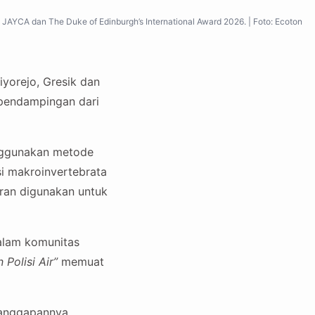
YCA dan The Duke of Edinburgh’s International Award 2026. | Foto: Ecoton
iyorejo, Gresik dan
pendampingan dari
enggunakan metode
si makroinvertebrata
aran digunakan untuk
alam komunitas
Polisi Air”
memuat
 tanggapannya