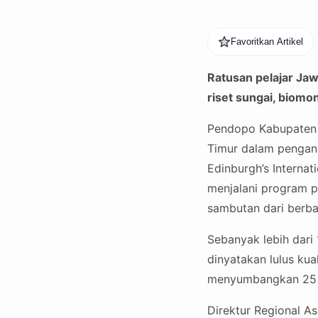
Favoritkan Artikel
Ratusan pelajar Ja
riset sungai, biomo
Pendopo Kabupaten B
Timur dalam penga
Edinburgh’s Interna
menjalani program p
sambutan dari berba
Sebanyak lebih dari 
dinyatakan lulus ku
menyumbangkan 25 p
Direktur Regional As