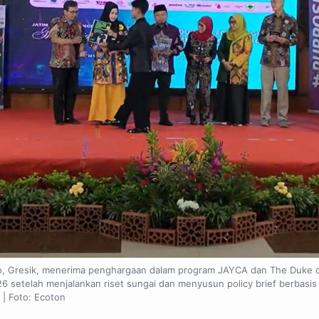
o, Gresik, menerima penghargaan dalam program JAYCA dan The Duke o
26 setelah menjalankan riset sungai dan menyusun policy brief berbasis 
 | Foto: Ecoton