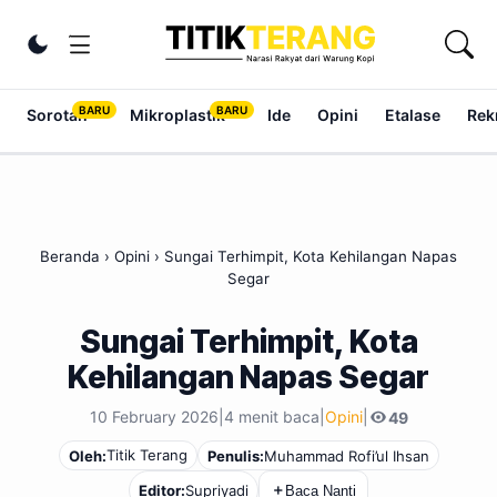
Lewati ke konten
Ubah tema
Sorotan
Mikroplastik
Ide
Opini
Etalase
Rek
Beranda
›
Opini
›
Sungai Terhimpit, Kota Kehilangan Napas
Segar
Sungai Terhimpit, Kota
Kehilangan Napas Segar
10 February 2026
|
4 menit baca
|
Opini
|
49
Titik Terang
Oleh:
Penulis:
Muhammad Rofi’ul Ihsan
Editor:
Supriyadi
＋
Baca Nanti