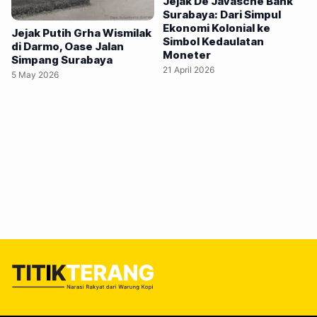
Jejak De Javasche Bank
kolonial. Di nomor 70 jalan sempit itu, Pabrik Siropen
Surabaya: Dari Simpul
Ekonomi Kolonial ke
Telasih tetap hidup setelah satu abad lebih. Pagi datang
Jejak Putih Grha Wismilak
Simbol Kedaulatan
pelan di Mliwis. Cahaya matahari jatuh…
di Darmo, Oase Jalan
Moneter
Simpang Surabaya
21 April 2026
5 May 2026