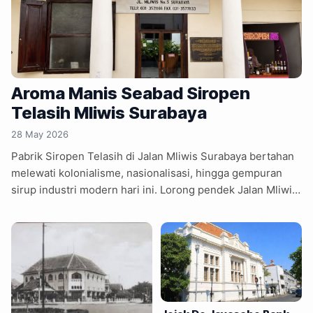
Aroma Manis Seabad Siropen
Telasih Mliwis Surabaya
28 May 2026
Pabrik Siropen Telasih di Jalan Mliwis Surabaya bertahan
melewati kolonialisme, nasionalisasi, hingga gempuran
sirup industri modern hari ini. Lorong pendek Jalan Mliwis,
Surabaya Utara, masih menyimpan bau gula yang
mengendap lama di udara. Aroma karamel samar keluar
dari sela jendela kayu tua saat truk-truk kontainer melintas
menuju Pelabuhan Tanjung Perak. Aspal bergetar. Klakson
bersahutan. Debu tipis beterbangan. Di tengah lalu lintas
kasar kawasan pelabuhan, sebuah bangunan lawas berdiri
tenang dengan cat kusam dan tembok tebal peninggalan