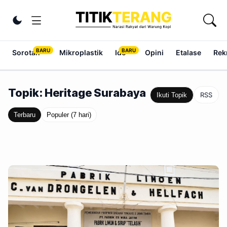
Lewati ke konten
Ubah tema
Sorotan
Mikroplastik
Ide
Opini
Etalase
Rek
Topik: Heritage Surabaya
RSS
Ikuti Topik
Terbaru
Populer (7 hari)