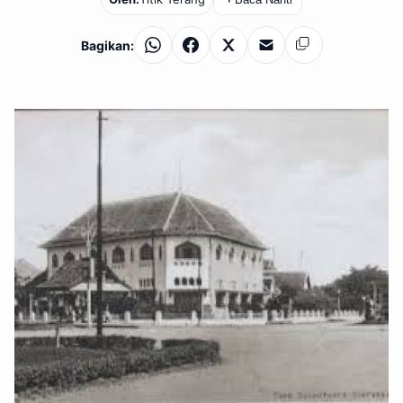
Bagikan:
WhatsApp
Facebook
X
Email
Salin