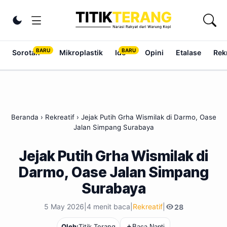
Lewati ke konten
Ubah tema
Sorotan
Mikroplastik
Ide
Opini
Etalase
Rek
Beranda
›
Rekreatif
›
Jejak Putih Grha Wismilak di Darmo, Oase
Jalan Simpang Surabaya
Jejak Putih Grha Wismilak di
Darmo, Oase Jalan Simpang
Surabaya
5 May 2026
|
4 menit baca
|
Rekreatif
|
28
Titik Terang
Oleh:
＋
Baca Nanti