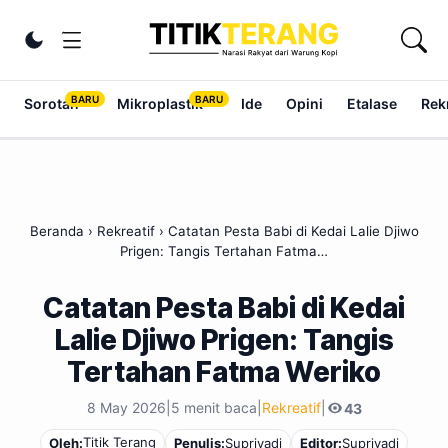
Lewati ke konten
Ubah tema
Sorotan
Mikroplastik
Ide
Opini
Etalase
Rek
Beranda
›
Rekreatif
›
Catatan Pesta Babi di Kedai Lalie Djiwo
Prigen: Tangis Tertahan Fatma…
Catatan Pesta Babi di Kedai
Lalie Djiwo Prigen: Tangis
Tertahan Fatma Weriko
8 May 2026
|
5 menit baca
|
Rekreatif
|
43
Titik Terang
Oleh:
Penulis:
Supriyadi
Editor:
Supriyadi