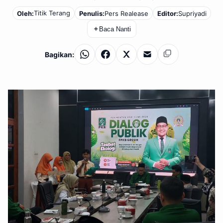
Titik Terang
Oleh:
Penulis:
Pers Realease
Editor:
Supriyadi
＋
Baca Nanti
Bagikan:
WhatsApp
Facebook
X
Email
Salin