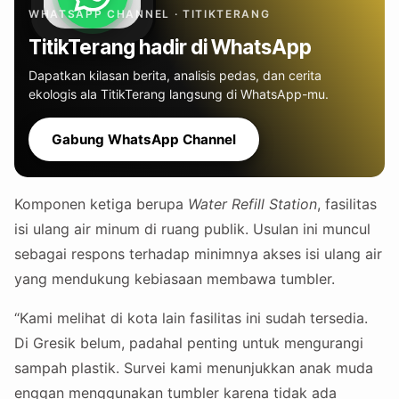
WHATSAPP CHANNEL · TITIKTERANG
TitikTerang hadir di WhatsApp
Dapatkan kilasan berita, analisis pedas, dan cerita
ekologis ala TitikTerang langsung di WhatsApp-mu.
Gabung WhatsApp Channel
Komponen ketiga berupa
Water Refill Station
, fasilitas
isi ulang air minum di ruang publik. Usulan ini muncul
sebagai respons terhadap minimnya akses isi ulang air
yang mendukung kebiasaan membawa tumbler.
“Kami melihat di kota lain fasilitas ini sudah tersedia.
Di Gresik belum, padahal penting untuk mengurangi
sampah plastik. Survei kami menunjukkan anak muda
enggan menggunakan tumbler karena tidak ada