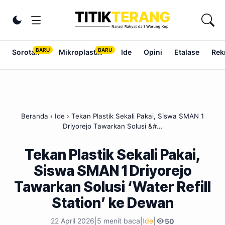
Lewati ke konten
Ubah tema
Sorotan
Mikroplastik
Ide
Opini
Etalase
Rek
Beranda
›
Ide
›
Tekan Plastik Sekali Pakai, Siswa SMAN 1
Driyorejo Tawarkan Solusi &#…
Tekan Plastik Sekali Pakai,
Siswa SMAN 1 Driyorejo
Tawarkan Solusi ‘Water Refill
Station’ ke Dewan
22 April 2026
|
5 menit baca
|
Ide
|
50