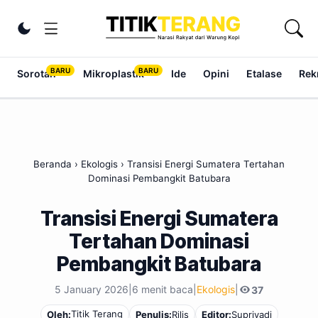
Lewati ke konten
Ubah tema
Sorotan
Mikroplastik
Ide
Opini
Etalase
Rek
Beranda
›
Ekologis
›
Transisi Energi Sumatera Tertahan
Dominasi Pembangkit Batubara
Transisi Energi Sumatera
Tertahan Dominasi
Pembangkit Batubara
5 January 2026
|
6 menit baca
|
Ekologis
|
37
Titik Terang
Oleh:
Penulis:
Rilis
Editor:
Supriyadi