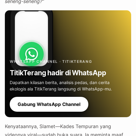
seneng-seneng?”
WHATSAPP CHANNEL · TITIKTERANG
TitikTerang hadir di WhatsApp
Dapatkan kilasan berita, analisis pedas, dan cerita
ekologis ala TitikTerang langsung di WhatsApp-mu.
Gabung WhatsApp Channel
Kenyataannya, Slamet—Kades Tempuran yang
videonya viral—sudah buka suara. Ia meminta maaf