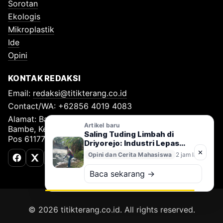
Sorotan
Ekologis
Mikroplastik
Ide
Opini
KONTAK REDAKSI
Email:
redaksi@titikterang.co.id
Contact/WA: +62856 4019 4083
Alamat: Bambe Nomor 115, RT 009 RW 009, Desa
Artikel baru
Bambe, Kecamatan Driyorejo, Kabupaten Gresik, Kode
Saling Tuding Limbah di
Pos 61177
Driyorejo: Industri Lepas
Tangan, Kali Surabaya
✕
Opini dan Cerita Mahasiswa
2 jam lalu
Terancam
Facebook
X (Twitter)
TikTok
Baca sekarang →
© 2026 titikterang.co.id. All rights reserved.