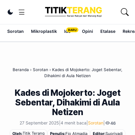
Lewati ke konten
Ubah tema
Sorotan
Mikroplastik
Ide
Opini
Etalase
Rekrea
Beranda
›
Sorotan
›
Kades di Mojokerto: Joget Sebentar,
Dihakimi di Aula Netizen
Kades di Mojokerto: Joget
Sebentar, Dihakimi di Aula
Netizen
27 September 2025
|
4 menit baca
|
Sorotan
|
46
Titik Terang
Oleh:
Penulis:
Fio Atmadja
Editor:
Supriyadi