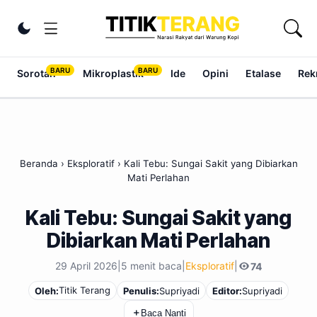
Lewati ke konten
Ubah tema
Sorotan
Mikroplastik
Ide
Opini
Etalase
Rek
Beranda
›
Eksploratif
›
Kali Tebu: Sungai Sakit yang Dibiarkan
Mati Perlahan
Kali Tebu: Sungai Sakit yang
Dibiarkan Mati Perlahan
29 April 2026
|
5 menit baca
|
Eksploratif
|
74
Titik Terang
Oleh:
Penulis:
Supriyadi
Editor:
Supriyadi
＋
Baca Nanti