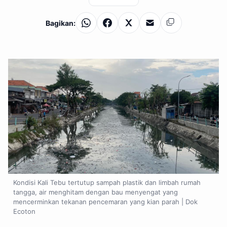
Bagikan:
WhatsApp
Facebook
X
Email
Salin
Kondisi Kali Tebu tertutup sampah plastik dan limbah rumah
tangga, air menghitam dengan bau menyengat yang
mencerminkan tekanan pencemaran yang kian parah | Dok
Ecoton