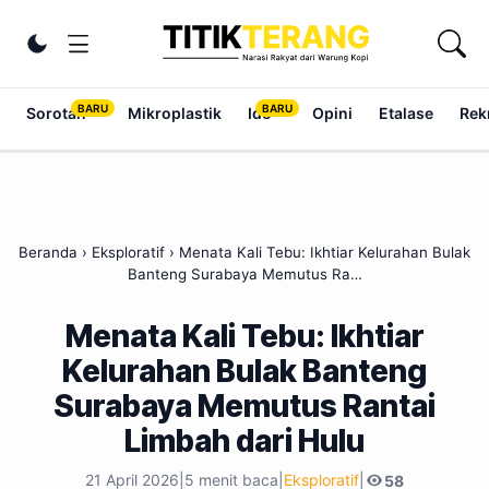
Lewati ke konten
Ubah tema
Sorotan
Mikroplastik
Ide
Opini
Etalase
Rek
Beranda
›
Eksploratif
›
Menata Kali Tebu: Ikhtiar Kelurahan Bulak
Banteng Surabaya Memutus Ra…
Menata Kali Tebu: Ikhtiar
Kelurahan Bulak Banteng
Surabaya Memutus Rantai
Limbah dari Hulu
21 April 2026
|
5 menit baca
|
Eksploratif
|
58