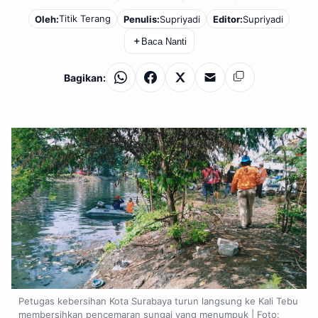
Titik Terang
Oleh:
Penulis:
Supriyadi
Editor:
Supriyadi
＋
Baca Nanti
Bagikan:
WhatsApp
Facebook
X
Email
Salin
Petugas kebersihan Kota Surabaya turun langsung ke Kali Tebu
membersihkan pencemaran sungai yang menumpuk | Foto: