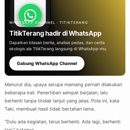
WHATSAPP CHANNEL · TITIKTERANG
TitikTerang hadir di WhatsApp
Dapatkan kilasan berita, analisis pedas, dan cerita
ekologis ala TitikTerang langsung di WhatsApp-mu.
Gabung WhatsApp Channel
Menurut dia, upaya serupa memang pernah dilakukan
beberapa kali. Penertiban sempat berjalan, lalu
berhenti tanpa tindak lanjut yang jelas. Pola ini, kata
Taki, membuat hasil tidak bertahan lama.
“Dulu ada kegiatan, terus berhenti. Ada lagi, berhenti
lagi,” katanya.