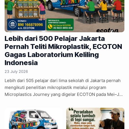
Lebih dari 500 Pelajar Jakarta
Pernah Teliti Mikroplastik, ECOTON
Gagas Laboratorium Keliling
Indonesia
23 July 2026
Lebih dari 505 pelajar dari lima sekolah di Jakarta pernah
mengikuti penelitian mikroplastik melalui program
Microplastics Journey yang digelar ECOTON pada Mei–Juli
2026. Program mengajak siswa melakukan penelitian
langsung terhadap udara, air, tanaman, kulit, hingga daun
menggunakan metode laboratorium sederhana. Kegiatan
menjadi salah satu upaya memperkenalkan metode citizen
science kepada pelajar sekaligus meningkatkan literasi