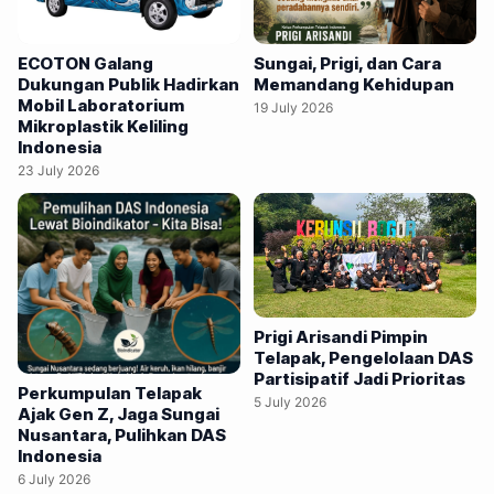
mengenai ancaman mikroplastik. Pengalaman pelaksanaan
program menunjukkan tingginya minat sekolah terhadap
ECOTON Galang
Sungai, Prigi, dan Cara
pembelajaran lingkungan berbasis praktik. Dari
Dukungan Publik Hadirkan
Memandang Kehidupan
Mobil Laboratorium
pengalaman itu, ECOTON kemudian menggagas Mobil
19 July 2026
Mikroplastik Keliling
Laboratorium Mikroplastik agar edukasi dapat menjangkau
Indonesia
sekolah-sekolah di pelosok Indonesia. PROGRAM
23 July 2026
Microplastics Journey yang diselenggarakan Ecological
Obsevation and Wetlands Conservation (ECOTON)
bersama Hyundai, K-Green…
Prigi Arisandi Pimpin
Telapak, Pengelolaan DAS
Partisipatif Jadi Prioritas
Perkumpulan Telapak
5 July 2026
Ajak Gen Z, Jaga Sungai
Nusantara, Pulihkan DAS
Indonesia
6 July 2026