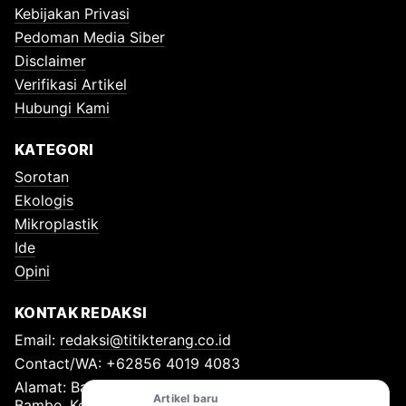
Kebijakan Privasi
Pedoman Media Siber
Disclaimer
Verifikasi Artikel
Hubungi Kami
KATEGORI
Sorotan
Ekologis
Mikroplastik
Ide
Opini
KONTAK REDAKSI
Email:
redaksi@titikterang.co.id
Contact/WA: +62856 4019 4083
Alamat: Bambe Nomor 115, RT 009 RW 009, Desa
Artikel baru
Bambe, Kecamatan Driyorejo, Kabupaten Gresik, Kode