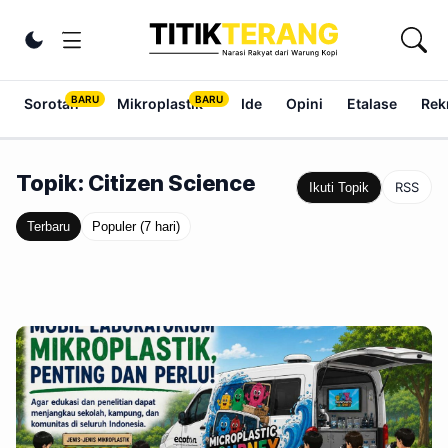
Lewati ke konten
Ubah tema
Sorotan
Mikroplastik
Ide
Opini
Etalase
Rek
Topik: Citizen Science
RSS
Ikuti Topik
Terbaru
Populer (7 hari)