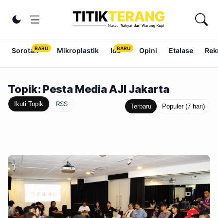
Lewati ke konten
Ubah tema
Sorotan
Mikroplastik
Ide
Opini
Etalase
Rek
Topik: Pesta Media AJI Jakarta
RSS
Ikuti Topik
Terbaru
Populer (7 hari)