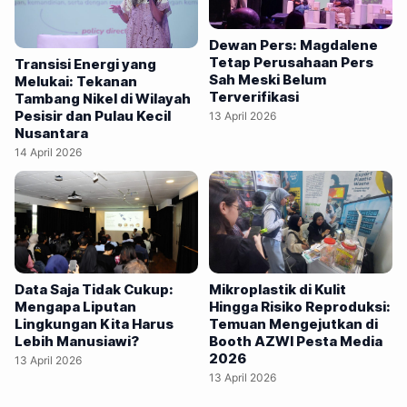
keterbatasan pemahaman media luar menjadi tantangan
utama dalam menghadirkan liputan yang utuh. “Kita
Dewan Pers: Magdalene
sedang menghadapi kolaborasi besar sehingga kita
Tetap Perusahaan Pers
Transisi Energi yang
Sah Meski Belum
sebagai bagian dari masyarakat sipil, entah itu organisasi
Melukai: Tekanan
Terverifikasi
Tambang Nikel di Wilayah
atau profesi pers, perlu berkolaborasi,” kata Agoeng dalam
Pesisir dan Pulau Kecil
13 April 2026
diskusi yang digelar di acara Pesta Media 2026, Aliansi
Nusantara
Jurnalis Independen (AJI) Jakarta, Ahad, (12/4/2026)
14 April 2026
Menurut dia, kerjasama…
Data Saja Tidak Cukup:
Mikroplastik di Kulit
Mengapa Liputan
Hingga Risiko Reproduksi:
Lingkungan Kita Harus
Temuan Mengejutkan di
Lebih Manusiawi?
Booth AZWI Pesta Media
2026
13 April 2026
13 April 2026