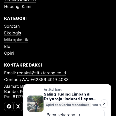
Hubungi Kami
KATEGORI
Sorotan
Ekologis
Mikroplastik
Ide
Opini
KONTAK REDAKSI
Email:
redaksi@titikterang.co.id
Contact/WA: +62856 4019 4083
Alamat: Bambe Nomor 115, RT 009 RW 009, Desa
Artikel baru
Bambe, Kecamatan Driyorejo, Kabupaten Gresik, Kode
Saling Tuding Limbah di
Pos 61177
Driyorejo: Industri Lepas
Tangan, Kali Surabaya
✕
Opini dan Cerita Mahasiswa
baru saja
Terancam
Facebook
X (Twitter)
TikTok
Baca sekarang →