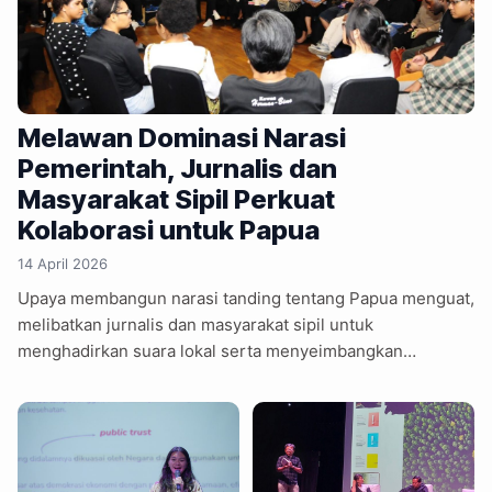
Melawan Dominasi Narasi
Pemerintah, Jurnalis dan
Masyarakat Sipil Perkuat
Kolaborasi untuk Papua
14 April 2026
Upaya membangun narasi tanding tentang Papua menguat,
melibatkan jurnalis dan masyarakat sipil untuk
menghadirkan suara lokal serta menyeimbangkan
dominasi perspektif pemerintah dalam pemberitaan.
Kolaborasi antara media dan masyarakat sipil mengemuka
sebagai kebutuhan mendesak dalam memperkaya
pemberitaan tentang Papua. Jurnalis Tempo, Agoeng
Wijaya menyebut, luasnya wilayah Papua serta