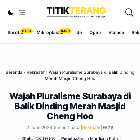
Lewati ke konten
Ubah tema
Sorotan
Mikroplastik
Ide
Opini
Etalase
Rek
Beranda
›
Rekreatif
›
Wajah Pluralisme Surabaya di Balik Dinding
Merah Masjid Cheng Hoo
Wajah Pluralisme Surabaya di
Balik Dinding Merah Masjid
Cheng Hoo
2 June 2026
|
5 menit baca
|
Rekreatif
|
26
Titik Terang
Oleh:
Penulis:
Shella Mardiana Putri