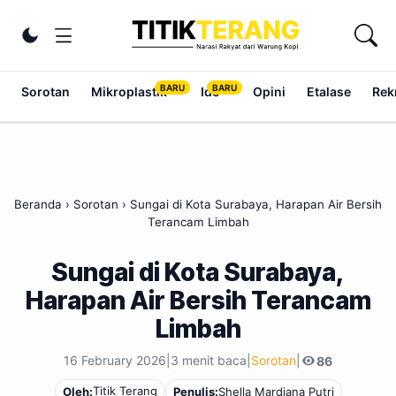
Lewati ke konten
Ubah tema
Sorotan
Mikroplastik
Ide
Opini
Etalase
Rek
Beranda
›
Sorotan
›
Sungai di Kota Surabaya, Harapan Air Bersih
Terancam Limbah
Sungai di Kota Surabaya,
Harapan Air Bersih Terancam
Limbah
16 February 2026
|
3 menit baca
|
Sorotan
|
86
Titik Terang
Oleh:
Penulis:
Shella Mardiana Putri