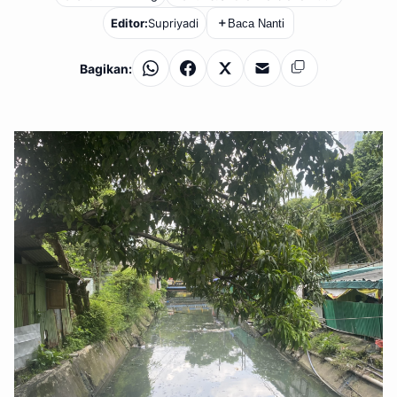
Editor:
Supriyadi
＋
Baca Nanti
Bagikan:
WhatsApp
Facebook
X
Email
Salin