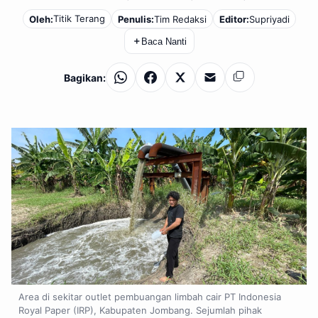
Titik Terang
Oleh:
Penulis:
Tim Redaksi
Editor:
Supriyadi
＋
Baca Nanti
Bagikan:
WhatsApp
Facebook
X
Email
Salin
Area di sekitar outlet pembuangan limbah cair PT Indonesia
Royal Paper (IRP), Kabupaten Jombang. Sejumlah pihak