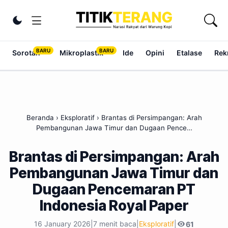
Lewati ke konten
Ubah tema
Sorotan
Mikroplastik
Ide
Opini
Etalase
Rek
Beranda
›
Eksploratif
›
Brantas di Persimpangan: Arah
Pembangunan Jawa Timur dan Dugaan Pence…
Brantas di Persimpangan: Arah
Pembangunan Jawa Timur dan
Dugaan Pencemaran PT
Indonesia Royal Paper
16 January 2026
|
7 menit baca
|
Eksploratif
|
61