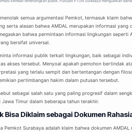
ormasi kembali dimenangkan publik. Putusan PTUN Surabaya menguatkan bahwa
 menolak semua argumentasi Pemkot, termasuk klaim bahw
ding serta alasan bahwa AMDAL merupakan informasi yang d
enegaskan bahwa permintaan informasi lingkungan sepert
ang bersifat universal.
nta informasi publik terkait lingkungan, baik sebagai ind
atas akses tersebut. Menyoal apakah pemohon bertindak at
pretasi yang terlalu sempit dan bertentangan dengan filos
demikian pertimbangan hakim dalam putusan tersebut.
sebut sebagai salah satu yang paling progresif dalam sengk
i Jawa Timur dalam beberapa tahun terakhir.
 Bisa Diklaim sebagai Dokumen Rahasi
tama Pemkot Surabaya adalah klaim bahwa dokumen AMDAL 