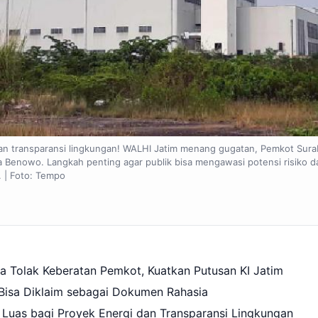
n transparansi lingkungan! WALHI Jatim menang gugatan, Pemkot Sur
enowo. Langkah penting agar publik bisa mengawasi potensi risiko d
 | Foto: Tempo
 Tolak Keberatan Pemkot, Kuatkan Putusan KI Jatim
isa Diklaim sebagai Dokumen Rahasia
Luas bagi Proyek Energi dan Transparansi Lingkungan