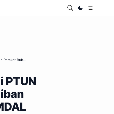
Ubah tema
an Pemkot Buk…
i PTUN
iban
MDAL