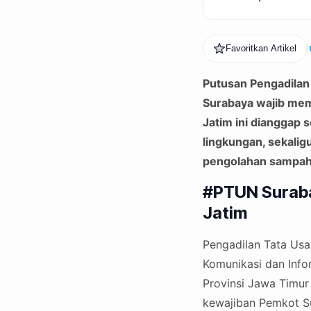
Favoritkan Artikel
Putusan Pengadila
Surabaya wajib me
Jatim ini dianggap 
lingkungan, sekalig
pengolahan sampah 
#PTUN Suraba
Jatim
Pengadilan Tata Usa
Komunikasi dan Info
Provinsi Jawa Timu
kewajiban Pemkot S