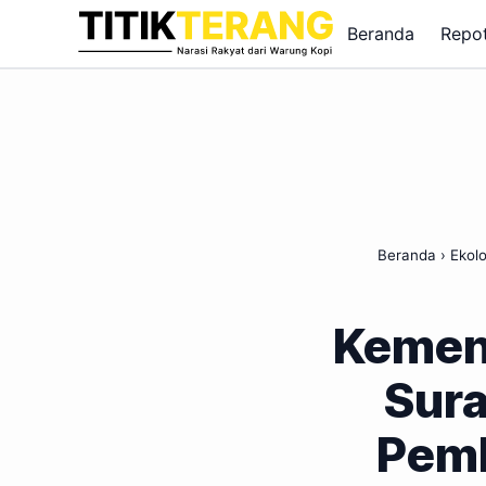
Lewati ke konten
Beranda
Repo
Beranda
›
Ekolo
Kemen
Sur
Pem