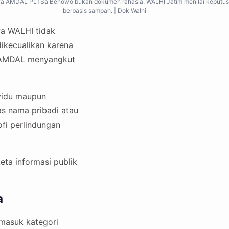
 AMDAL PLTSa Benowo bukan dokumen rahasia. WALHI Jatim menilai keputusan i
berbasis sampah. | Dok Walhi
a WALHI tidak
ikecualikan karena
i AMDAL menyangkut
ividu maupun
as nama pribadi atau
ofi perlindungan
eta informasi publik
a
masuk kategori