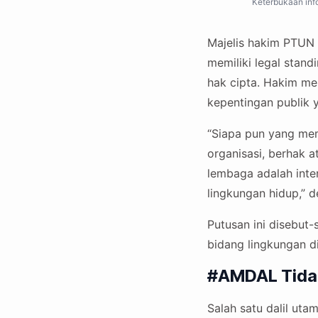
Keterbukaan inf
Majelis hakim PTUN
memiliki legal stan
hak cipta. Hakim m
kepentingan publik y
“Siapa pun yang memi
organisasi, berhak 
lembaga adalah inter
lingkungan hidup,” 
Putusan ini disebut-
bidang lingkungan d
#AMDAL Tidak
Salah satu dalil u