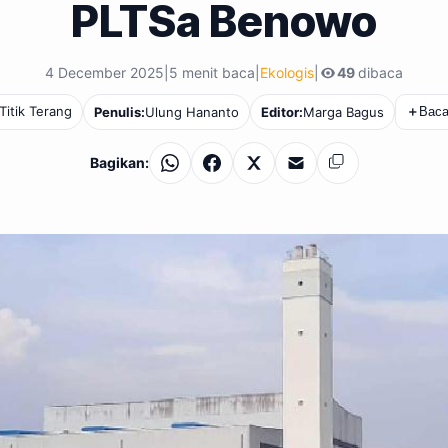
PLTSa Benowo
4 December 2025
|
5 menit baca
|
Ekologis
|
49
dibaca
Titik Terang
Penulis:
Ulung Hananto
Editor:
Marga Bagus
＋
Baca
Bagikan:
WhatsApp
Facebook
X
Email
Salin