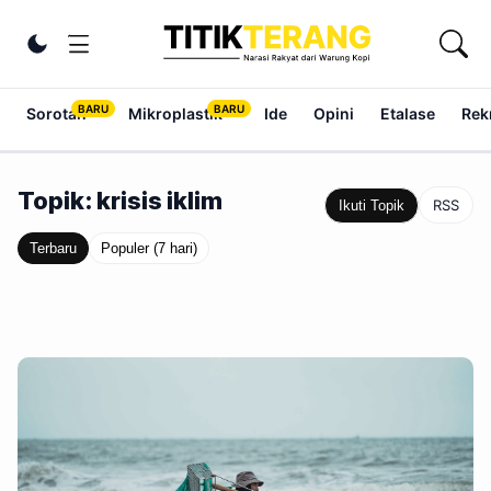
Lewati ke konten
Ubah tema
Sorotan
Mikroplastik
Ide
Opini
Etalase
Rek
Topik: krisis iklim
RSS
Ikuti Topik
Terbaru
Populer (7 hari)