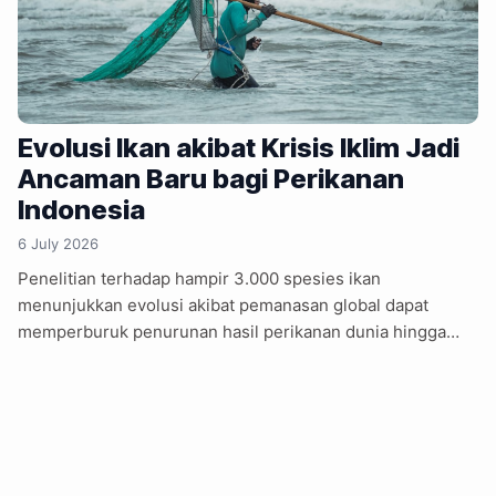
Evolusi Ikan akibat Krisis Iklim Jadi
Ancaman Baru bagi Perikanan
Indonesia
6 July 2026
Penelitian terhadap hampir 3.000 spesies ikan
menunjukkan evolusi akibat pemanasan global dapat
memperburuk penurunan hasil perikanan dunia hingga
sekitar 50 persen. Ikan berevolusi tumbuh lebih cepat
namun matang lebih dini, menyebabkan ukuran dewasa
mengecil dan hasil tangkapan nelayan terus menurun
global. Studi dalam jurnal Science memperingatkan
pembatasan pemanasan hingga 1,5 derajat Celsius penting
menjaga jutaan ton hasil laut tetap berkelanjutan.