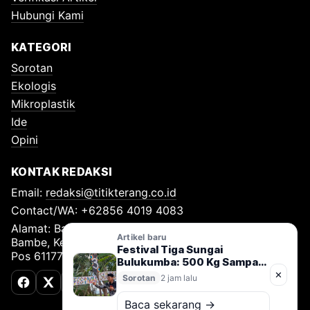
Hubungi Kami
KATEGORI
Sorotan
Ekologis
Mikroplastik
Ide
Opini
KONTAK REDAKSI
Email:
redaksi@titikterang.co.id
Contact/WA: +62856 4019 4083
Alamat: Bambe Nomor 115, RT 009 RW 009, Desa
Artikel baru
Bambe, Kecamatan Driyorejo, Kabupaten Gresik, Kode
Festival Tiga Sungai
Pos 61177
Bulukumba: 500 Kg Sampah
Diangkut, Gerakan Jaga
✕
Sorotan
2 jam lalu
Sungai Nusantara Resmi
Facebook
X (Twitter)
TikTok
Dimulai
Baca sekarang →