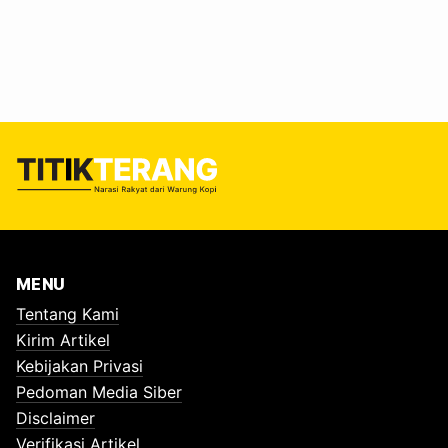
Indonesia menghadapi risiko karena sektor kelautannya
bernilai lebih dari 180 miliar dolar AS setiap tahun dan
bergantung pada sumber daya ikan. Peneliti menyebut
evolusi membantu ikan bertahan menghadapi perubahan
iklim, tetapi justru memperbesar ancaman terhadap
ketahanan pangan dan ekonomi pesisir.…
MENU
Tentang Kami
Kirim Artikel
Kebijakan Privasi
Pedoman Media Siber
Disclaimer
Verifikasi Artikel