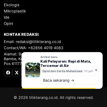
Ekologis
Mikroplastik
Ide
Opini
KONTAK REDAKSI
Email:
redaksi@titikterang.co.id
Contact/WA: +62856 4019 4083
Alamat: Bambe Nomor 115, RT 009 RW 009, Desa
Artikel baru
Bambe, Kecamatan Driyorejo, Kabupaten Gresik, Kode
Kali Pelayaran: Rapi di Mata,
Pos 61177
Tercemar di Air
✕
Opini dan Cerita Mahasiswa
10 jam lalu
Facebook
X (Twitter)
TikTok
Baca sekarang →
© 2026 titikterang.co.id. All rights reserved.