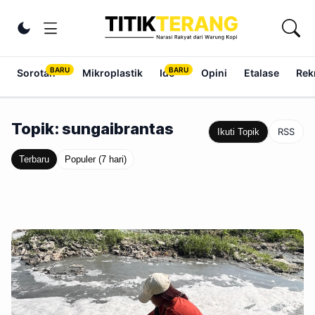
Lewati ke konten
Ubah tema
Sorotan
Mikroplastik
Ide
Opini
Etalase
Rek
Topik: sungaibrantas
RSS
Ikuti Topik
Terbaru
Populer (7 hari)