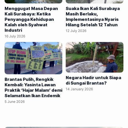
perikanan, dan kebutuhan rumah tangga. Koridor sungai ini
Suaka Ikan Kali Surabaya
Menggugat Masa Depan
dilintasi kawasan industri padat serta menjadi ruang hidup
Masih Berlaku,
Kali Surabaya: Ketika
Implementasinya Nyaris
Penyangga Kehidupan
bagi ratusan ribu penduduk di wilayah Sidoarjo dan
Hilang Setelah 12 Tahun
Kalah oleh Syahwat
Pasuruan. Pengalaman mengikuti investigasi bersama
Industri
12 July 2026
Perkumpulan Telapak Indonesia mengubah cara saya
16 July 2026
memandang…
Negara Hadir untuk Siapa
Brantas Pulih, Rengkik
di Sungai Brantas?
Kembali: Yasinta Lawan
14 January 2026
Praktik ‘Hajar Malam’ demi
Selamatkan Ikan Endemik
5 June 2026