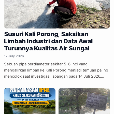
Susuri Kali Porong, Saksikan
Limbah Industri dan Data Awal
Turunnya Kualitas Air Sungai
17 July 2026
Sebuah pipa berdiameter sekitar 5–6 inci yang
mengalirkan limbah ke Kali Porong menjadi temuan paling
mencolok saat investigasi lapangan pada 14 Juli 2026.
Pengukuran lapangan menunjukkan nilai TDS mencapai
953 ppm dan DO di outlet sebesar 3,3 mg/L, sehingga
diperlukan analisis laboratorium lanjutan untuk
memastikan kondisi perairan. Kali Porong merupakan
salah satu cabang Sungai Brantas sepanjang sekitar 46
kilometer yang dimanfaatkan untuk irigasi, industri,