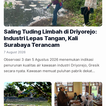
Saling Tuding Limbah di Driyorejo:
Industri Lepas Tangan, Kali
Surabaya Terancam
7 August 2026
Observasi 3 dan 5 Agustus 2026 menemukan indikasi
penurunan kualitas air kawasan industri Driyorejo, Gresik
secara nyata. Kawasan memuat puluhan pabrik dekat
Sungai Surabaya, Kali Asin, dan Kali Tengah berpotensi
memberi tekanan lingkungan. Mahasiswa Universitas
Brawijaya memetakan dua area industri dengan belasan
perusahaan dalam satu bentang kawasan perairan
bersama. Warga menyebut perusahaan saling menuding
sumber limbah, sementara investigasi pemerintah dinilai