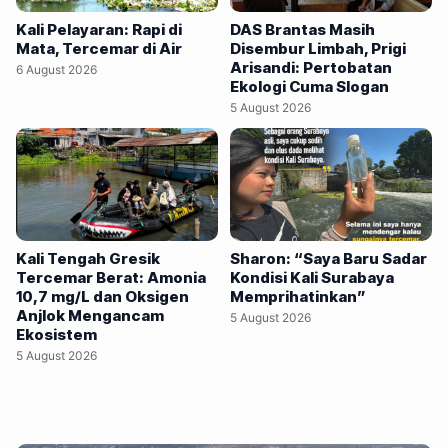
belum memberi kepastian publik jelas. Penelusuran
Kali Pelayaran: Rapi di
DAS Brantas Masih
menyimpulkan identifikasi pencemar memerlukan uji
Mata, Tercemar di Air
Disembur Limbah, Prigi
Arisandi: Pertobatan
laboratorium, pemetaan aliran, serta verifikasi instansi
6 August 2026
Ekologi Cuma Slogan
berwenang secara menyeluruh. KAWASAN industri
5 August 2026
Driyorejo, Kabupaten Gresik, kerap menjadi sorotan.
Apalagi setelah hasil observasi mahasiswa yang dilakukan
dalam pekan ini. Dari hasil…
Kali Tengah Gresik
Sharon: “Saya Baru Sadar
Tercemar Berat: Amonia
Kondisi Kali Surabaya
10,7 mg/L dan Oksigen
Memprihatinkan”
Anjlok Mengancam
5 August 2026
Ekosistem
5 August 2026